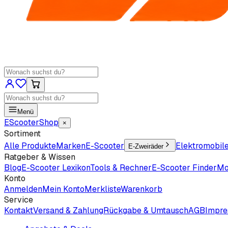
Menü
EScooter
Shop
×
Sortiment
Alle Produkte
Marken
E-Scooter
Elektromobil
E-Zweiräder
Ratgeber & Wissen
Blog
E-Scooter Lexikon
Tools & Rechner
E-Scooter Finder
Mo
Konto
Anmelden
Mein Konto
Merkliste
Warenkorb
Service
Kontakt
Versand & Zahlung
Rückgabe & Umtausch
AGB
Impr