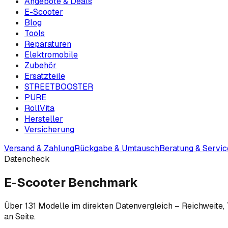
Angebote & Deals
E-Scooter
Blog
Tools
Reparaturen
Elektromobile
Zubehör
Ersatzteile
STREETBOOSTER
PURE
RollVita
Hersteller
Versicherung
Versand & Zahlung
Rückgabe & Umtausch
Beratung & Servic
Datencheck
E-Scooter Benchmark
Über
131
Modelle im direkten Datenvergleich – Reichweite, T
an Seite.