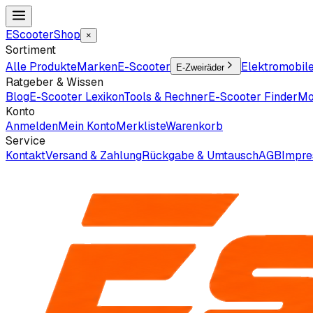
EScooter
Shop
×
Sortiment
Alle Produkte
Marken
E-Scooter
Elektromobil
E-Zweiräder
Ratgeber & Wissen
Blog
E-Scooter Lexikon
Tools & Rechner
E-Scooter Finder
Mo
Konto
Anmelden
Mein Konto
Merkliste
Warenkorb
Service
Kontakt
Versand & Zahlung
Rückgabe & Umtausch
AGB
Impr