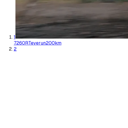
1
7260R
Teverun
200
km
2