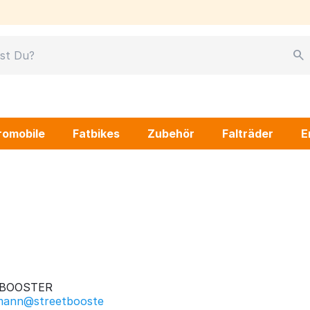
romobile
Fatbikes
Zubehör
Falträder
E
BOOSTER
rmann@streetbooste