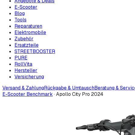
Angebote & Deals
E-Scooter
Blog
Tools
Reparaturen
Elektromobile
Zubehör
Ersatzteile
STREETBOOSTER
PURE
RollVita
Hersteller
Versicherung
Versand & Zahlung
Rückgabe & Umtausch
Beratung & Servic
E-Scooter Benchmark
·
Apollo City Pro 2024