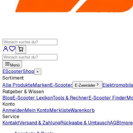
Menü
EScooter
Shop
×
Sortiment
Alle Produkte
Marken
E-Scooter
Elektromobil
E-Zweiräder
Ratgeber & Wissen
Blog
E-Scooter Lexikon
Tools & Rechner
E-Scooter Finder
Mo
Konto
Anmelden
Mein Konto
Merkliste
Warenkorb
Service
Kontakt
Versand & Zahlung
Rückgabe & Umtausch
AGB
Impr