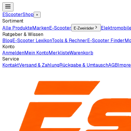
EScooter
Shop
×
Sortiment
Alle Produkte
Marken
E-Scooter
Elektromobil
E-Zweiräder
Ratgeber & Wissen
Blog
E-Scooter Lexikon
Tools & Rechner
E-Scooter Finder
Mo
Konto
Anmelden
Mein Konto
Merkliste
Warenkorb
Service
Kontakt
Versand & Zahlung
Rückgabe & Umtausch
AGB
Impr