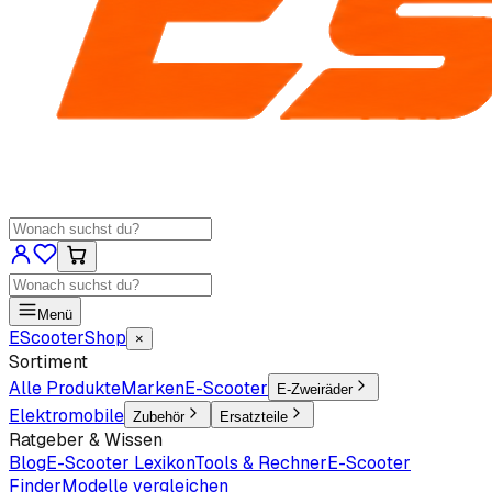
Menü
EScooter
Shop
×
Sortiment
Alle Produkte
Marken
E-Scooter
E-Zweiräder
Elektromobile
Zubehör
Ersatzteile
Ratgeber & Wissen
Blog
E-Scooter Lexikon
Tools & Rechner
E-Scooter
Finder
Modelle vergleichen