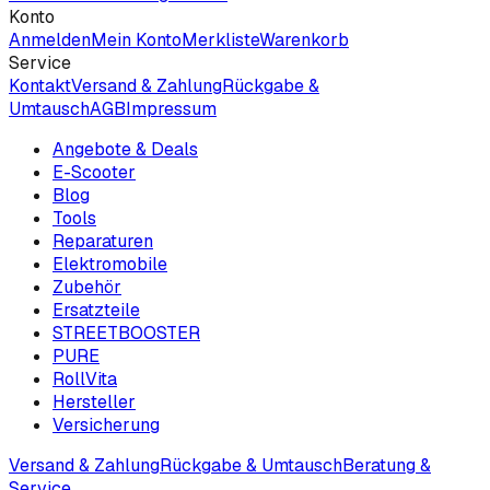
Konto
Anmelden
Mein Konto
Merkliste
Warenkorb
Service
Kontakt
Versand & Zahlung
Rückgabe &
Umtausch
AGB
Impressum
Angebote & Deals
E-Scooter
Blog
Tools
Reparaturen
Elektromobile
Zubehör
Ersatzteile
STREETBOOSTER
PURE
RollVita
Hersteller
Versicherung
Versand & Zahlung
Rückgabe & Umtausch
Beratung &
Service