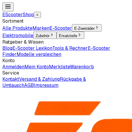
EScooter
Shop
×
Sortiment
Alle Produkte
Marken
E-Scooter
E-Zweiräder
Elektromobile
Zubehör
Ersatzteile
Ratgeber & Wissen
Blog
E-Scooter Lexikon
Tools & Rechner
E-Scooter
Finder
Modelle vergleichen
Konto
Anmelden
Mein Konto
Merkliste
Warenkorb
Service
Kontakt
Versand & Zahlung
Rückgabe &
Umtausch
AGB
Impressum