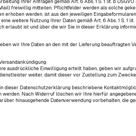
itung Ihrer Anfragen gemäß Art. 6 Abs. 1 S. 1 lit. b DSGVO
il) freiwillig mitteilen. Pflichtfelder werden als solche gek
 erhoben werden, ist aus den jeweiligen Eingabeformularen e
n eine weitere Nutzung Ihrer Daten gemäß Art. 6 Abs. 1 S. 1 li
erlaubt ist und über die wir Sie in dieser Erklärung informi
geben wir Ihre Daten an den mit der Lieferung beauftragten Ve
 Versandankündigung
e ausdrückliche Einwilligung erteilt haben, geben wir aufgrun
enstleister weiter, damit dieser vor Zustellung zum Zweck
ie in dieser Datenschutzerklärung beschriebene Kontaktmögli
werden. Nach Widerruf löschen wir Ihre hierfür angegebenen 
arüber hinausgehende Datenverwendung vorbehalten, die geset