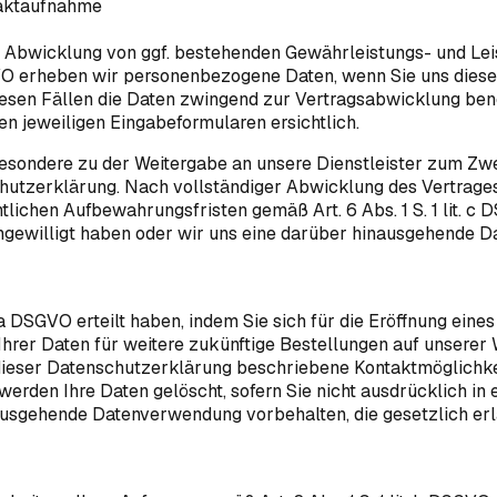
taktaufnahme
d Abwicklung von ggf. bestehenden Gewährleistungs- und Le
SGVO erheben wir personenbezogene Daten, wenn Sie uns diese 
diesen Fällen die Daten zwingend zur Vertragsabwicklung ben
n jeweiligen Eingabeformularen ersichtlich.
sbesondere zu der Weitergabe an unsere Dienstleister zum Z
chutzerklärung. Nach vollständiger Abwicklung des Vertrages
ichen Aufbewahrungsfristen gemäß Art. 6 Abs. 1 S. 1 lit. c D
eingewilligt haben oder wir uns eine darüber hinausgehende D
lit. a DSGVO erteilt haben, indem Sie sich für die Eröffnung 
er Daten für weitere zukünftige Bestellungen auf unserer W
 dieser Datenschutzerklärung beschriebene Kontaktmöglichke
en Ihre Daten gelöscht, sofern Sie nicht ausdrücklich in ein
usgehende Datenverwendung vorbehalten, die gesetzlich erlau