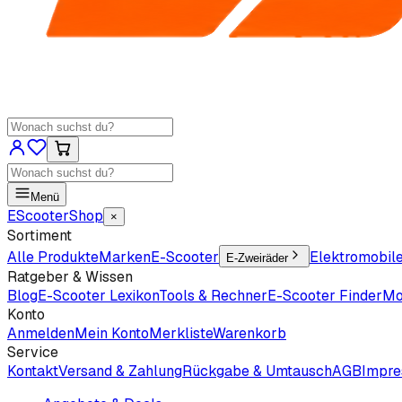
Menü
EScooter
Shop
×
Sortiment
Alle Produkte
Marken
E-Scooter
Elektromobil
E-Zweiräder
Ratgeber & Wissen
Blog
E-Scooter Lexikon
Tools & Rechner
E-Scooter Finder
Mo
Konto
Anmelden
Mein Konto
Merkliste
Warenkorb
Service
Kontakt
Versand & Zahlung
Rückgabe & Umtausch
AGB
Impr