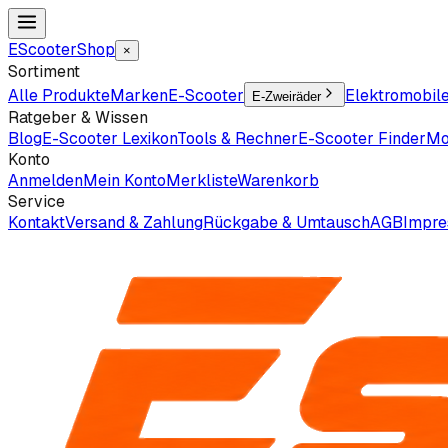
EScooter
Shop
×
Sortiment
Alle Produkte
Marken
E-Scooter
Elektromobil
E-Zweiräder
Ratgeber & Wissen
Blog
E-Scooter Lexikon
Tools & Rechner
E-Scooter Finder
Mo
Konto
Anmelden
Mein Konto
Merkliste
Warenkorb
Service
Kontakt
Versand & Zahlung
Rückgabe & Umtausch
AGB
Impr