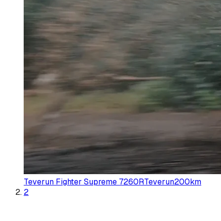
Teverun Fighter Supreme 7260R
Teverun
200
km
2