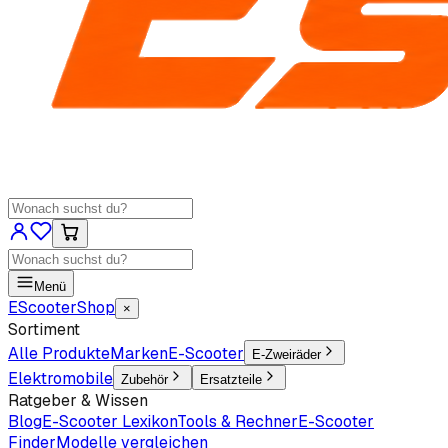
Menü
EScooter
Shop
×
Sortiment
Alle Produkte
Marken
E-Scooter
E-Zweiräder
Elektromobile
Zubehör
Ersatzteile
Ratgeber & Wissen
Blog
E-Scooter Lexikon
Tools & Rechner
E-Scooter
Finder
Modelle vergleichen