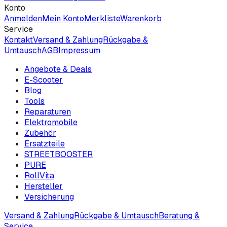
Konto
Anmelden
Mein Konto
Merkliste
Warenkorb
Service
Kontakt
Versand & Zahlung
Rückgabe &
Umtausch
AGB
Impressum
Angebote & Deals
E-Scooter
Blog
Tools
Reparaturen
Elektromobile
Zubehör
Ersatzteile
STREETBOOSTER
PURE
RollVita
Hersteller
Versicherung
Versand & Zahlung
Rückgabe & Umtausch
Beratung &
Service