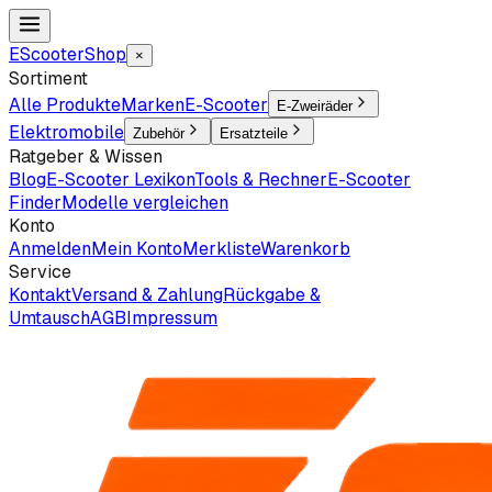
EScooter
Shop
×
Sortiment
Alle Produkte
Marken
E-Scooter
E-Zweiräder
Elektromobile
Zubehör
Ersatzteile
Ratgeber & Wissen
Blog
E-Scooter Lexikon
Tools & Rechner
E-Scooter
Finder
Modelle vergleichen
Konto
Anmelden
Mein Konto
Merkliste
Warenkorb
Service
Kontakt
Versand & Zahlung
Rückgabe &
Umtausch
AGB
Impressum