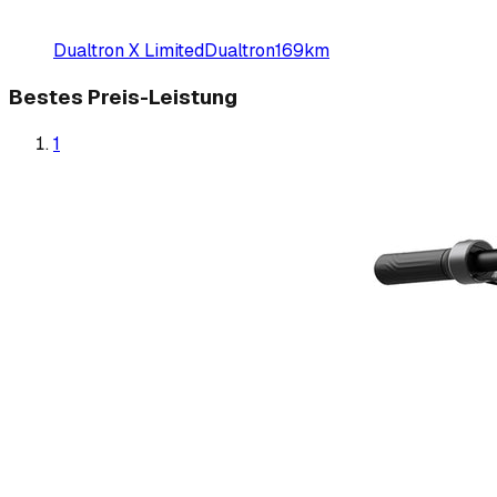
Dualtron X Limited
Dualtron
169
km
Bestes Preis-Leistung
1