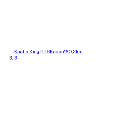
Kaabo King GTR
Kaabo
180,2
km
3