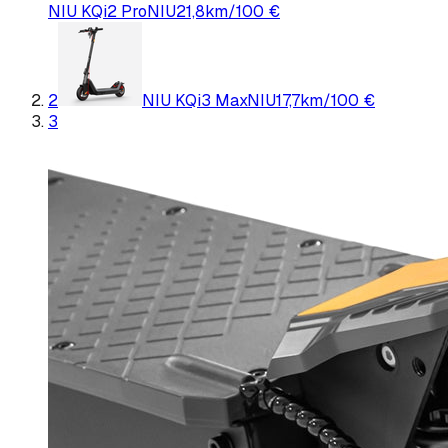
NIU KQi2 Pro
NIU
21,8
km/100 €
2
NIU KQi3 Max
NIU
17,7
km/100 €
3