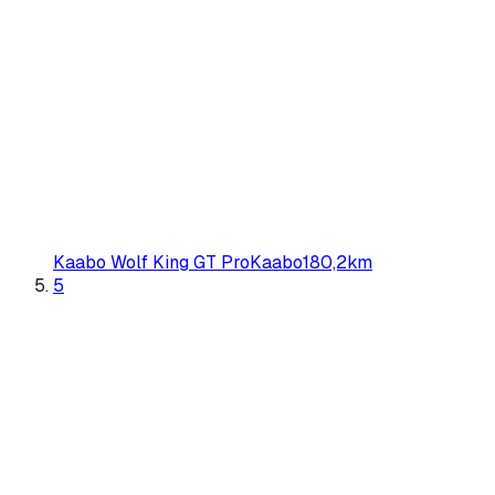
Kaabo Wolf King GT Pro
Kaabo
180,2
km
5