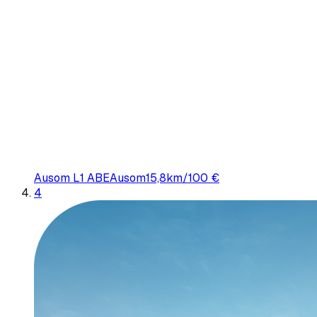
Ausom L1 ABE
Ausom
15,8
km/100 €
4