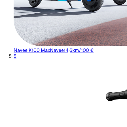
Navee K100 Max
Navee
14,6
km/100 €
5