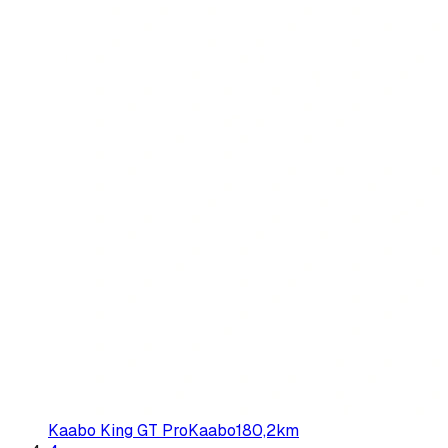
Kaabo King GT Pro
Kaabo
180,2
km