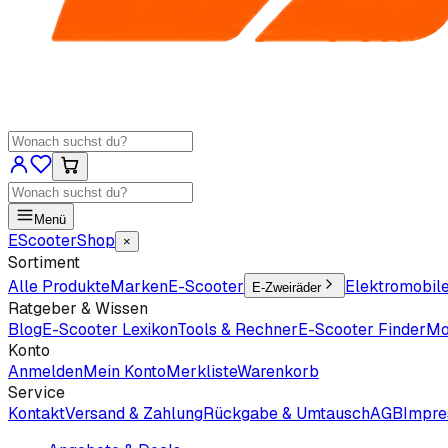
Menü
EScooter
Shop
×
Sortiment
Alle Produkte
Marken
E-Scooter
Elektromobil
E-Zweiräder
Ratgeber & Wissen
Blog
E-Scooter Lexikon
Tools & Rechner
E-Scooter Finder
Mo
Konto
Anmelden
Mein Konto
Merkliste
Warenkorb
Service
Kontakt
Versand & Zahlung
Rückgabe & Umtausch
AGB
Impr