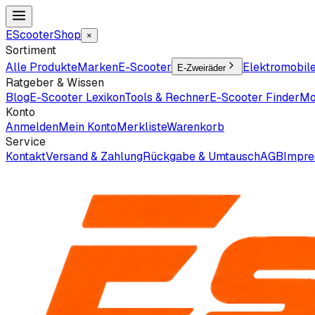
EScooter
Shop
×
Sortiment
Alle Produkte
Marken
E-Scooter
Elektromobil
E-Zweiräder
Ratgeber & Wissen
Blog
E-Scooter Lexikon
Tools & Rechner
E-Scooter Finder
Mo
Konto
Anmelden
Mein Konto
Merkliste
Warenkorb
Service
Kontakt
Versand & Zahlung
Rückgabe & Umtausch
AGB
Impr