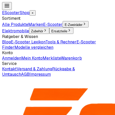
EScooter
Shop
×
Sortiment
Alle Produkte
Marken
E-Scooter
E-Zweiräder
Elektromobile
Zubehör
Ersatzteile
Ratgeber & Wissen
Blog
E-Scooter Lexikon
Tools & Rechner
E-Scooter
Finder
Modelle vergleichen
Konto
Anmelden
Mein Konto
Merkliste
Warenkorb
Service
Kontakt
Versand & Zahlung
Rückgabe &
Umtausch
AGB
Impressum