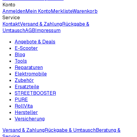
Konto
Anmelden
Mein Konto
Merkliste
Warenkorb
Service
Kontakt
Versand & Zahlung
Rückgabe &
Umtausch
AGB
Impressum
Angebote & Deals
E-Scooter
Blog
Tools
Reparaturen
Elektromobile
Zubehör
Ersatzteile
STREETBOOSTER
PURE
RollVita
Hersteller
Versicherung
Versand & Zahlung
Rückgabe & Umtausch
Beratung &
Service