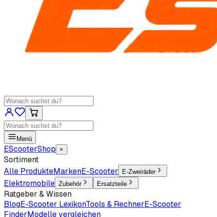
Menü
EScooter
Shop
×
Sortiment
Alle Produkte
Marken
E-Scooter
E-Zweiräder
Elektromobile
Zubehör
Ersatzteile
Ratgeber & Wissen
Blog
E-Scooter Lexikon
Tools & Rechner
E-Scooter
Finder
Modelle vergleichen