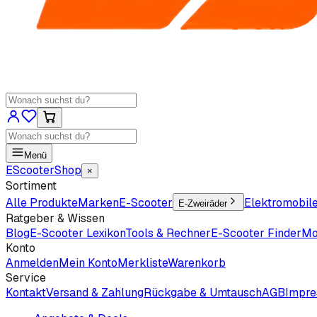
Menü
EScooter
Shop
×
Sortiment
Alle Produkte
Marken
E-Scooter
Elektromobil
E-Zweiräder
Ratgeber & Wissen
Blog
E-Scooter Lexikon
Tools & Rechner
E-Scooter Finder
Mo
Konto
Anmelden
Mein Konto
Merkliste
Warenkorb
Service
Kontakt
Versand & Zahlung
Rückgabe & Umtausch
AGB
Impr