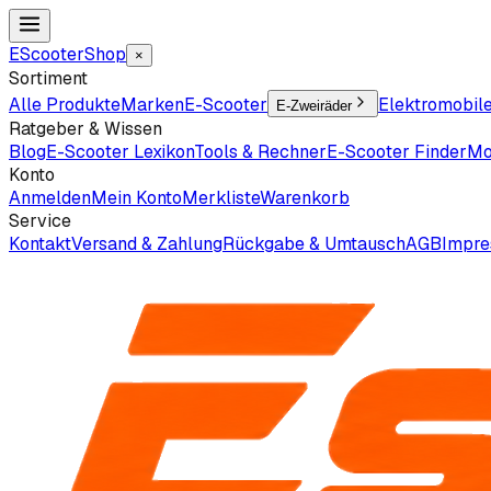
EScooter
Shop
×
Sortiment
Alle Produkte
Marken
E-Scooter
Elektromobil
E-Zweiräder
Ratgeber & Wissen
Blog
E-Scooter Lexikon
Tools & Rechner
E-Scooter Finder
Mo
Konto
Anmelden
Mein Konto
Merkliste
Warenkorb
Service
Kontakt
Versand & Zahlung
Rückgabe & Umtausch
AGB
Impr