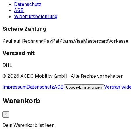
Datenschutz
AGB
Widerrufsbelehrung
Sichere Zahlung
Kauf auf Rechnung
PayPal
Klarna
Visa
Mastercard
Vorkasse
Versand mit
DHL
©
2026
ACDC Mobility GmbH
· Alle Rechte vorbehalten
Impressum
Datenschutz
AGB
Vertrag wid
Cookie-Einstellungen
Warenkorb
×
Dein Warenkorb ist leer.