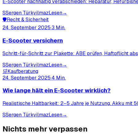
E-Scooter nachhaltig verabschieden: Reparatur, Refurbishe
S
Sergen Türkyilmaz
Lesen
→
🛡️
Recht & Sicherheit
24. September 2025
·
3
Min.
E-Scooter versichern
Schritt-für-Schritt zur Plakette: ABE prüfen, Haftpflicht
S
Sergen Türkyilmaz
Lesen
→
🛒
Kaufberatung
24. September 2025
·
4
Min.
Wie lange hält ein E-Scooter wirklich?
Realistische Haltbarkeit: 2–5 Jahre je Nutzung. Akku mit 
S
Sergen Türkyilmaz
Lesen
→
Nichts mehr verpassen