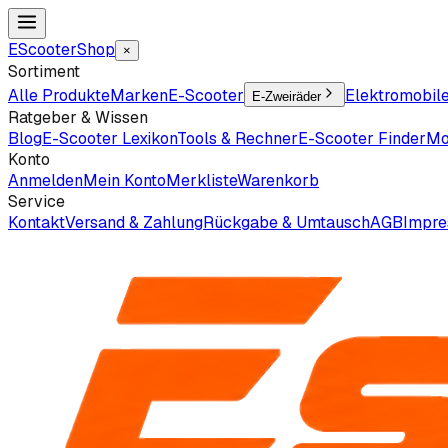
EScooter
Shop
×
Sortiment
Alle Produkte
Marken
E-Scooter
Elektromobil
E-Zweiräder
Ratgeber & Wissen
Blog
E-Scooter Lexikon
Tools & Rechner
E-Scooter Finder
Mo
Konto
Anmelden
Mein Konto
Merkliste
Warenkorb
Service
Kontakt
Versand & Zahlung
Rückgabe & Umtausch
AGB
Impr