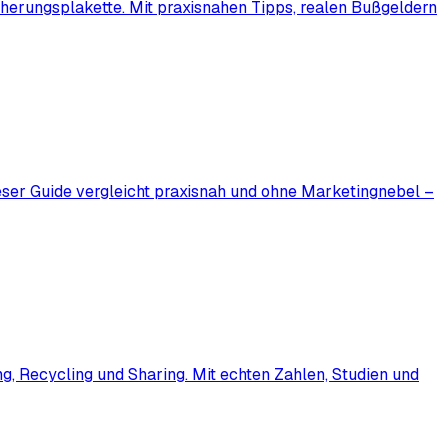
icherungsplakette. Mit praxisnahen Tipps, realen Bußgeldern
Dieser Guide vergleicht praxisnah und ohne Marketingnebel –
, Recycling und Sharing. Mit echten Zahlen, Studien und