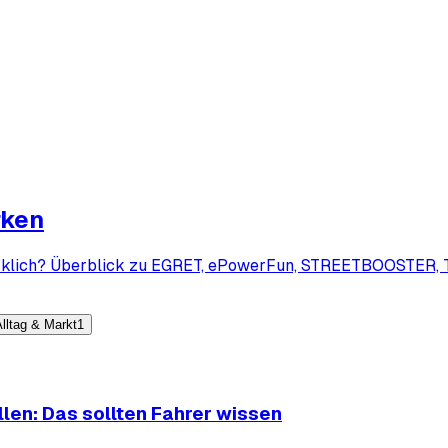
rken
klich? Überblick zu EGRET, ePowerFun, STREETBOOSTER, Tri
lltag & Markt
1
len: Das sollten Fahrer wissen