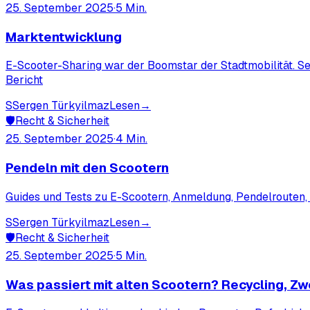
25. September 2025
·
5
Min.
Marktentwicklung
E-Scooter-Sharing war der Boomstar der Stadtmobilität. Se
Bericht
S
Sergen Türkyilmaz
Lesen
→
🛡️
Recht & Sicherheit
25. September 2025
·
4
Min.
Pendeln mit den Scootern
Guides und Tests zu E-Scootern, Anmeldung, Pendelrouten, W
S
Sergen Türkyilmaz
Lesen
→
🛡️
Recht & Sicherheit
25. September 2025
·
5
Min.
Was passiert mit alten Scootern? Recycling, Z