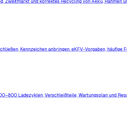
d, Zweitmarkt und korrektes Recycling von Akku, Rahmen und 
 abschließen, Kennzeichen anbringen. eKFV-Vorgaben, häufige
500–800 Ladezyklen, Verschleißteile, Wartungsplan und Repa