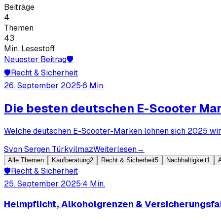
Beiträge
4
Themen
43
Min. Lesestoff
Neuester Beitrag
🛡️
🛡️
Recht & Sicherheit
26. September 2025
·
6
Min.
Die besten deutschen E-Scooter Ma
Welche deutschen E-Scooter-Marken lohnen sich 2025 wir
S
von
Sergen Türkyilmaz
Weiterlesen
→
Alle Themen
Kaufberatung
2
Recht & Sicherheit
5
Nachhaltigkeit
1
A
🛡️
Recht & Sicherheit
25. September 2025
·
4
Min.
Helmpflicht, Alkoholgrenzen & Versicherungsfal