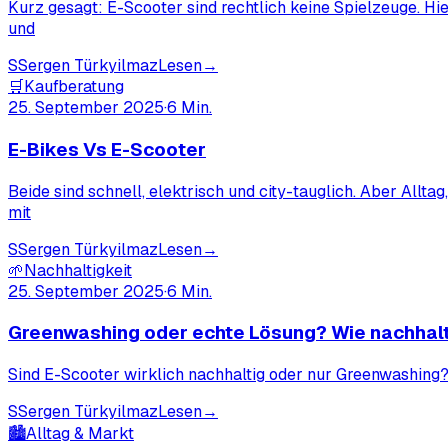
Kurz gesagt: E-Scooter sind rechtlich keine Spielzeuge. Hie
und
S
Sergen Türkyilmaz
Lesen
→
🛒
Kaufberatung
25. September 2025
·
6
Min.
E-Bikes Vs E-Scooter
Beide sind schnell, elektrisch und city-tauglich. Aber Allt
mit
S
Sergen Türkyilmaz
Lesen
→
🌱
Nachhaltigkeit
25. September 2025
·
6
Min.
Greenwashing oder echte Lösung? Wie nachhalti
Sind E-Scooter wirklich nachhaltig oder nur Greenwashing?
S
Sergen Türkyilmaz
Lesen
→
🏙️
Alltag & Markt