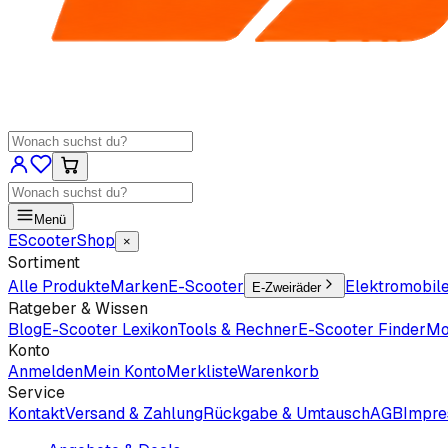
Menü
EScooter
Shop
×
Sortiment
Alle Produkte
Marken
E-Scooter
Elektromobil
E-Zweiräder
Ratgeber & Wissen
Blog
E-Scooter Lexikon
Tools & Rechner
E-Scooter Finder
Mo
Konto
Anmelden
Mein Konto
Merkliste
Warenkorb
Service
Kontakt
Versand & Zahlung
Rückgabe & Umtausch
AGB
Impr