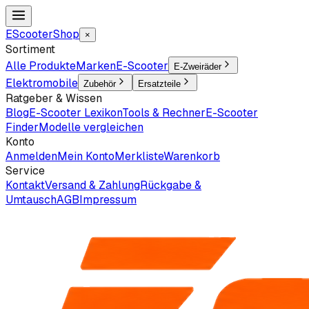
EScooter
Shop
×
Sortiment
Alle Produkte
Marken
E-Scooter
E-Zweiräder
Elektromobile
Zubehör
Ersatzteile
Ratgeber & Wissen
Blog
E-Scooter Lexikon
Tools & Rechner
E-Scooter
Finder
Modelle vergleichen
Konto
Anmelden
Mein Konto
Merkliste
Warenkorb
Service
Kontakt
Versand & Zahlung
Rückgabe &
Umtausch
AGB
Impressum