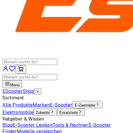
Menü
EScooter
Shop
×
Sortiment
Alle Produkte
Marken
E-Scooter
E-Zweiräder
Elektromobile
Zubehör
Ersatzteile
Ratgeber & Wissen
Blog
E-Scooter Lexikon
Tools & Rechner
E-Scooter
Finder
Modelle vergleichen