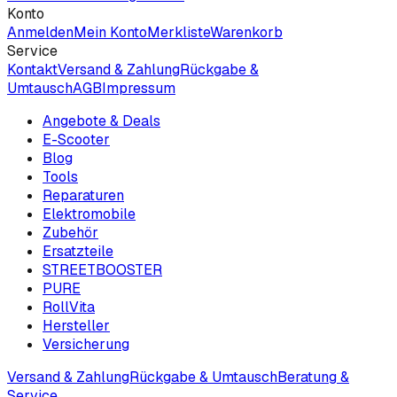
Konto
Anmelden
Mein Konto
Merkliste
Warenkorb
Service
Kontakt
Versand & Zahlung
Rückgabe &
Umtausch
AGB
Impressum
Angebote & Deals
E-Scooter
Blog
Tools
Reparaturen
Elektromobile
Zubehör
Ersatzteile
STREETBOOSTER
PURE
RollVita
Hersteller
Versicherung
Versand & Zahlung
Rückgabe & Umtausch
Beratung &
Service