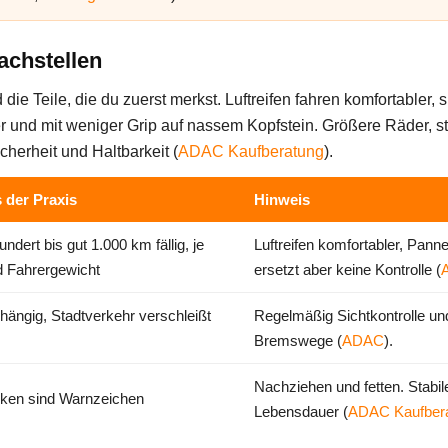
achstellen
ie Teile, die du zuerst merkst. Luftreifen fahren komfortabler, 
ter und mit weniger Grip auf nassem Kopfstein. Größere Räder, 
herheit und Haltbarkeit (
ADAC Kaufberatung
).
 der Praxis
Hinweis
ndert bis gut 1.000 km fällig, je
Luftreifen komfortabler, Pannen
d Fahrergewicht
ersetzt aber keine Kontrolle (
bhängig, Stadtverkehr verschleißt
Regelmäßig Sichtkontrolle und
Bremswege (
ADAC
).
Nachziehen und fetten. Stabi
cken sind Warnzeichen
Lebensdauer (
ADAC Kaufber