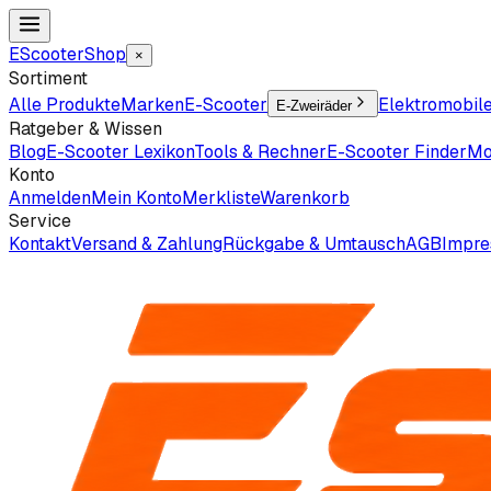
EScooter
Shop
×
Sortiment
Alle Produkte
Marken
E-Scooter
Elektromobil
E-Zweiräder
Ratgeber & Wissen
Blog
E-Scooter Lexikon
Tools & Rechner
E-Scooter Finder
Mo
Konto
Anmelden
Mein Konto
Merkliste
Warenkorb
Service
Kontakt
Versand & Zahlung
Rückgabe & Umtausch
AGB
Impr