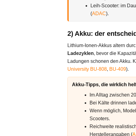
Leih-Scooter: im Da
(
ADAC
).
2) Akku: der entschei
Lithium-Ionen-Akkus altern dur
Ladezyklen
, bevor die Kapazitä
Ladungen schonen den Akku. Kä
University BU-808
,
BU-409
).
Akku-Tipps, die wirklich hel
Im Alltag zwischen 20
Bei Kälte drinnen lade
Wenn möglich, Model
Scooters.
Reichweite realistis
Herstellerangaben (
A