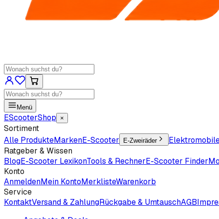
Menü
EScooter
Shop
×
Sortiment
Alle Produkte
Marken
E-Scooter
Elektromobil
E-Zweiräder
Ratgeber & Wissen
Blog
E-Scooter Lexikon
Tools & Rechner
E-Scooter Finder
Mo
Konto
Anmelden
Mein Konto
Merkliste
Warenkorb
Service
Kontakt
Versand & Zahlung
Rückgabe & Umtausch
AGB
Impr