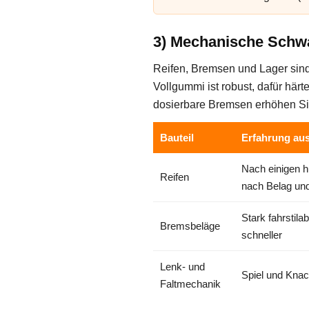
3) Mechanische Schw
Reifen, Bremsen und Lager sind d
Vollgummi ist robust, dafür här
dosierbare Bremsen erhöhen Sic
Bauteil
Erfahrung aus
Nach einigen hu
Reifen
nach Belag un
Stark fahrstila
Bremsbeläge
schneller
Lenk- und
Spiel und Kna
Faltmechanik