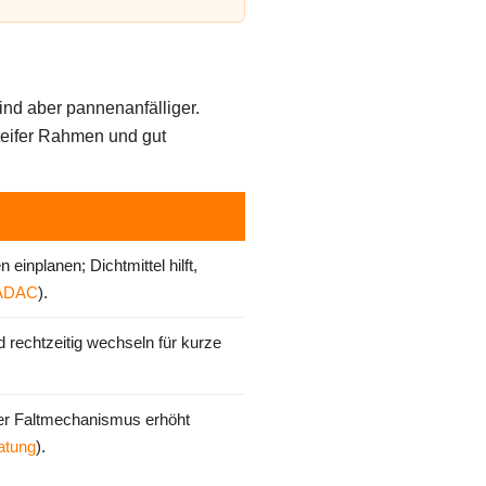
sind aber pannenanfälliger.
steifer Rahmen und gut
 einplanen; Dichtmittel hilft,
ADAC
).
 rechtzeitig wechseln für kurze
ler Faltmechanismus erhöht
atung
).