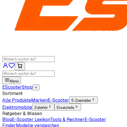
Menü
EScooter
Shop
×
Sortiment
Alle Produkte
Marken
E-Scooter
E-Zweiräder
Elektromobile
Zubehör
Ersatzteile
Ratgeber & Wissen
Blog
E-Scooter Lexikon
Tools & Rechner
E-Scooter
Finder
Modelle vergleichen