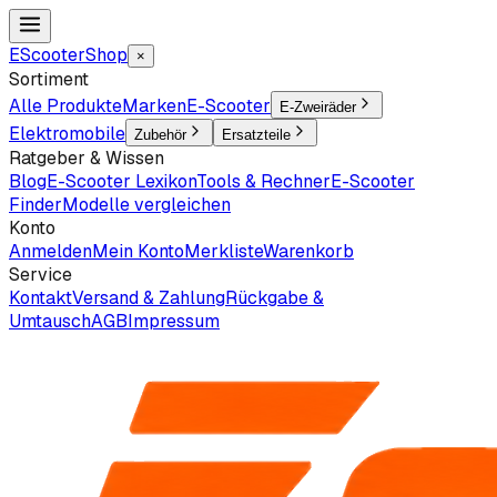
EScooter
Shop
×
Sortiment
Alle Produkte
Marken
E-Scooter
E-Zweiräder
Elektromobile
Zubehör
Ersatzteile
Ratgeber & Wissen
Blog
E-Scooter Lexikon
Tools & Rechner
E-Scooter
Finder
Modelle vergleichen
Konto
Anmelden
Mein Konto
Merkliste
Warenkorb
Service
Kontakt
Versand & Zahlung
Rückgabe &
Umtausch
AGB
Impressum