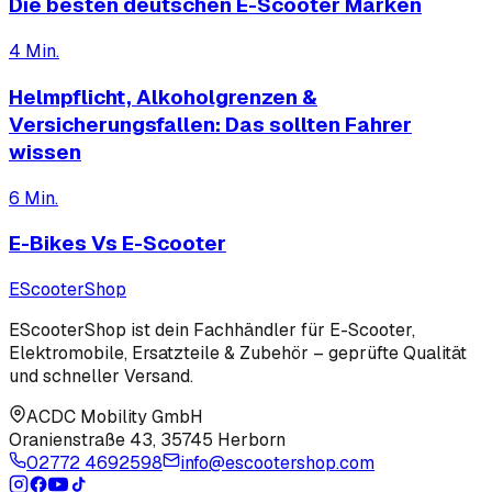
Die besten deutschen E-Scooter Marken
4
Min.
Helmpflicht, Alkoholgrenzen &
Versicherungsfallen: Das sollten Fahrer
wissen
6
Min.
E-Bikes Vs E-Scooter
EScooter
Shop
EScooterShop ist dein Fachhändler für E-Scooter,
Elektromobile, Ersatzteile & Zubehör – geprüfte Qualität
und schneller Versand.
ACDC Mobility GmbH
Oranienstraße 43
,
35745 Herborn
02772 4692598
info@escootershop.com