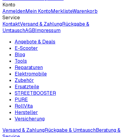
Konto
Anmelden
Mein Konto
Merkliste
Warenkorb
Service
Kontakt
Versand & Zahlung
Rückgabe &
Umtausch
AGB
Impressum
Angebote & Deals
E-Scooter
Blog
Tools
Reparaturen
Elektromobile
Zubehör
Ersatzteile
STREETBOOSTER
PURE
RollVita
Hersteller
Versicherung
Versand & Zahlung
Rückgabe & Umtausch
Beratung &
Service