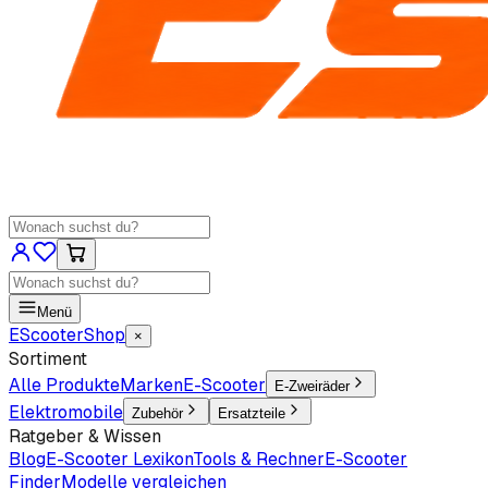
Menü
EScooter
Shop
×
Sortiment
Alle Produkte
Marken
E-Scooter
E-Zweiräder
Elektromobile
Zubehör
Ersatzteile
Ratgeber & Wissen
Blog
E-Scooter Lexikon
Tools & Rechner
E-Scooter
Finder
Modelle vergleichen