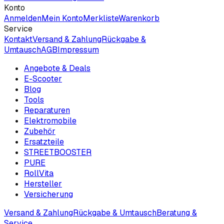
Konto
Anmelden
Mein Konto
Merkliste
Warenkorb
Service
Kontakt
Versand & Zahlung
Rückgabe &
Umtausch
AGB
Impressum
Angebote & Deals
E-Scooter
Blog
Tools
Reparaturen
Elektromobile
Zubehör
Ersatzteile
STREETBOOSTER
PURE
RollVita
Hersteller
Versicherung
Versand & Zahlung
Rückgabe & Umtausch
Beratung &
Service