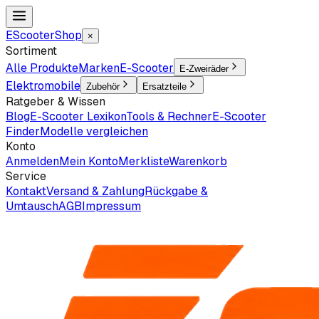
EScooter
Shop
×
Sortiment
Alle Produkte
Marken
E-Scooter
E-Zweiräder
Elektromobile
Zubehör
Ersatzteile
Ratgeber & Wissen
Blog
E-Scooter Lexikon
Tools & Rechner
E-Scooter
Finder
Modelle vergleichen
Konto
Anmelden
Mein Konto
Merkliste
Warenkorb
Service
Kontakt
Versand & Zahlung
Rückgabe &
Umtausch
AGB
Impressum