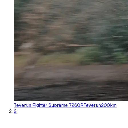
Teverun Fighter Supreme 7260R
Teverun
200
km
2