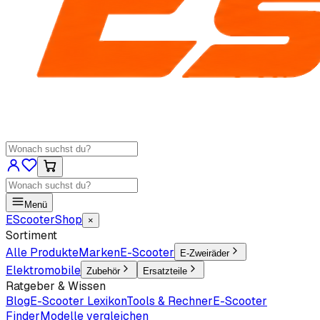
Menü
EScooter
Shop
×
Sortiment
Alle Produkte
Marken
E-Scooter
E-Zweiräder
Elektromobile
Zubehör
Ersatzteile
Ratgeber & Wissen
Blog
E-Scooter Lexikon
Tools & Rechner
E-Scooter
Finder
Modelle vergleichen