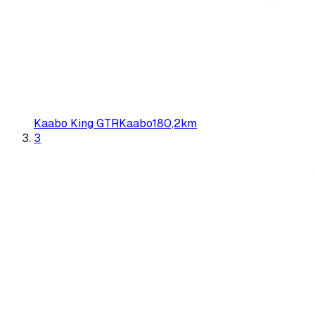
Kaabo King GTR
Kaabo
180,2
km
3