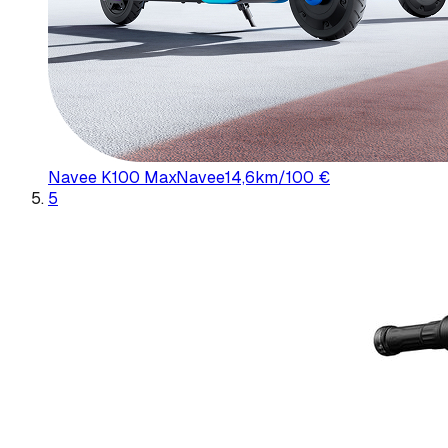
Navee K100 Max
Navee
14,6
km/100 €
5