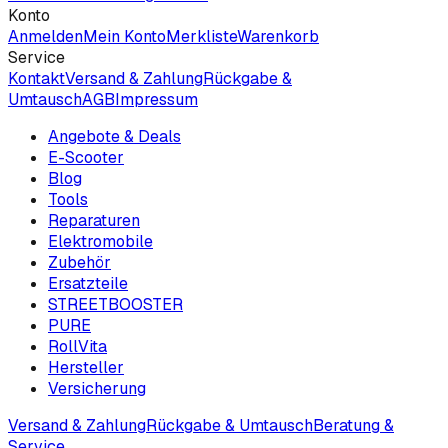
Konto
Anmelden
Mein Konto
Merkliste
Warenkorb
Service
Kontakt
Versand & Zahlung
Rückgabe &
Umtausch
AGB
Impressum
Angebote & Deals
E-Scooter
Blog
Tools
Reparaturen
Elektromobile
Zubehör
Ersatzteile
STREETBOOSTER
PURE
RollVita
Hersteller
Versicherung
Versand & Zahlung
Rückgabe & Umtausch
Beratung &
Service