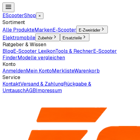
EScooter
Shop
×
Sortiment
Alle Produkte
Marken
E-Scooter
E-Zweiräder
Elektromobile
Zubehör
Ersatzteile
Ratgeber & Wissen
Blog
E-Scooter Lexikon
Tools & Rechner
E-Scooter
Finder
Modelle vergleichen
Konto
Anmelden
Mein Konto
Merkliste
Warenkorb
Service
Kontakt
Versand & Zahlung
Rückgabe &
Umtausch
AGB
Impressum