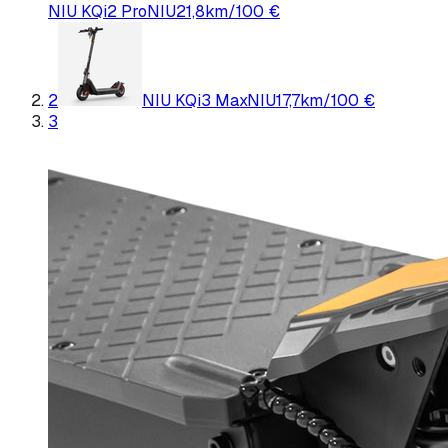
NIU KQi2 Pro
NIU
21,8
km/100 €
2
NIU KQi3 Max
NIU
17,7
km/100 €
3