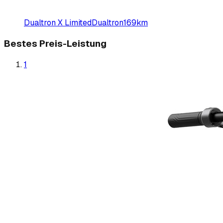
Dualtron X Limited
Dualtron
169
km
Bestes Preis-Leistung
1