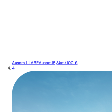
Ausom L1 ABE
Ausom
15,8
km/100 €
4