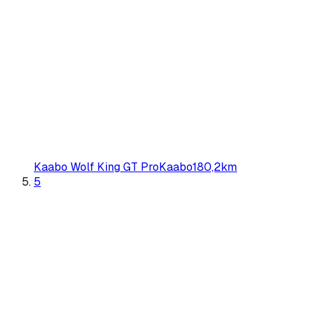
Kaabo Wolf King GT Pro
Kaabo
180,2
km
5