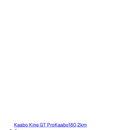
Kaabo King GT Pro
Kaabo
180,2
km