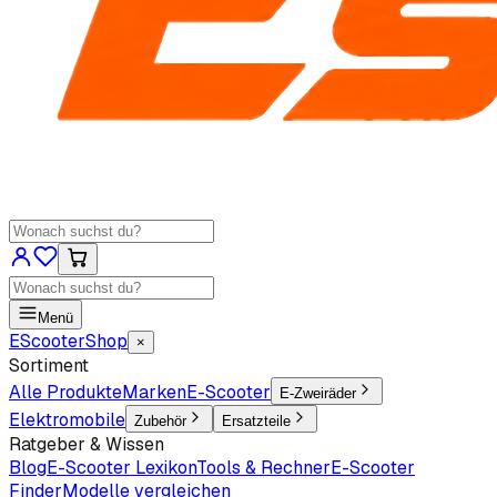
Menü
EScooter
Shop
×
Sortiment
Alle Produkte
Marken
E-Scooter
E-Zweiräder
Elektromobile
Zubehör
Ersatzteile
Ratgeber & Wissen
Blog
E-Scooter Lexikon
Tools & Rechner
E-Scooter
Finder
Modelle vergleichen