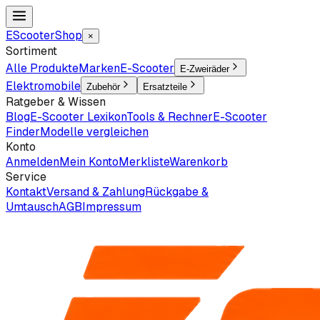
EScooter
Shop
×
Sortiment
Alle Produkte
Marken
E-Scooter
E-Zweiräder
Elektromobile
Zubehör
Ersatzteile
Ratgeber & Wissen
Blog
E-Scooter Lexikon
Tools & Rechner
E-Scooter
Finder
Modelle vergleichen
Konto
Anmelden
Mein Konto
Merkliste
Warenkorb
Service
Kontakt
Versand & Zahlung
Rückgabe &
Umtausch
AGB
Impressum