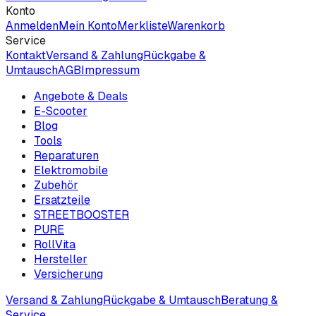
Konto
Anmelden
Mein Konto
Merkliste
Warenkorb
Service
Kontakt
Versand & Zahlung
Rückgabe &
Umtausch
AGB
Impressum
Angebote & Deals
E-Scooter
Blog
Tools
Reparaturen
Elektromobile
Zubehör
Ersatzteile
STREETBOOSTER
PURE
RollVita
Hersteller
Versicherung
Versand & Zahlung
Rückgabe & Umtausch
Beratung &
Service