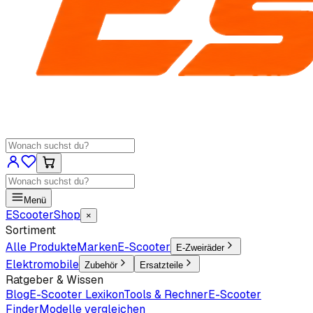
Menü
EScooter
Shop
×
Sortiment
Alle Produkte
Marken
E-Scooter
E-Zweiräder
Elektromobile
Zubehör
Ersatzteile
Ratgeber & Wissen
Blog
E-Scooter Lexikon
Tools & Rechner
E-Scooter
Finder
Modelle vergleichen