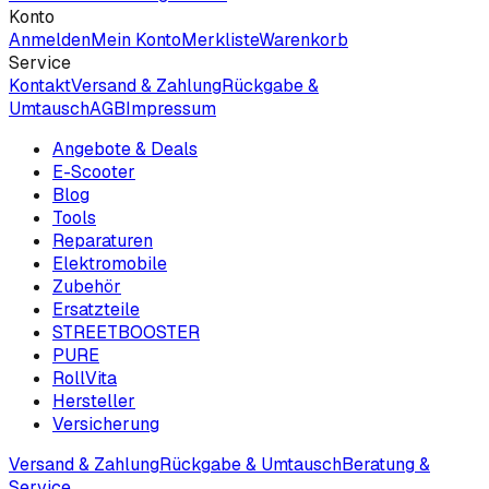
Konto
Anmelden
Mein Konto
Merkliste
Warenkorb
Service
Kontakt
Versand & Zahlung
Rückgabe &
Umtausch
AGB
Impressum
Angebote & Deals
E-Scooter
Blog
Tools
Reparaturen
Elektromobile
Zubehör
Ersatzteile
STREETBOOSTER
PURE
RollVita
Hersteller
Versicherung
Versand & Zahlung
Rückgabe & Umtausch
Beratung &
Service