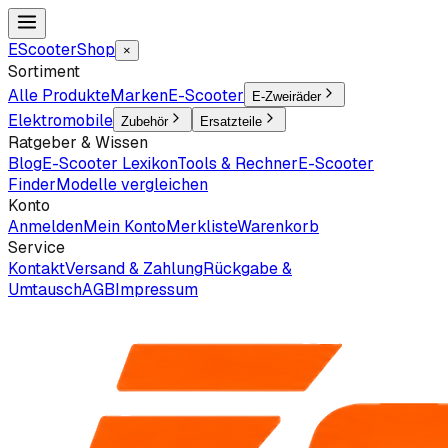
EScooter
Shop
×
Sortiment
Alle Produkte
Marken
E-Scooter
E-Zweiräder
Elektromobile
Zubehör
Ersatzteile
Ratgeber & Wissen
Blog
E-Scooter Lexikon
Tools & Rechner
E-Scooter
Finder
Modelle vergleichen
Konto
Anmelden
Mein Konto
Merkliste
Warenkorb
Service
Kontakt
Versand & Zahlung
Rückgabe &
Umtausch
AGB
Impressum