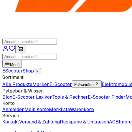
Menü
EScooter
Shop
×
Sortiment
Alle Produkte
Marken
E-Scooter
Elektromobil
E-Zweiräder
Ratgeber & Wissen
Blog
E-Scooter Lexikon
Tools & Rechner
E-Scooter Finder
Mo
Konto
Anmelden
Mein Konto
Merkliste
Warenkorb
Service
Kontakt
Versand & Zahlung
Rückgabe & Umtausch
AGB
Impr