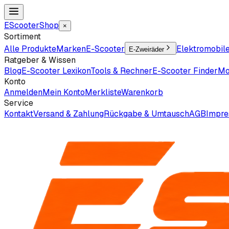
EScooter
Shop
×
Sortiment
Alle Produkte
Marken
E-Scooter
Elektromobil
E-Zweiräder
Ratgeber & Wissen
Blog
E-Scooter Lexikon
Tools & Rechner
E-Scooter Finder
Mo
Konto
Anmelden
Mein Konto
Merkliste
Warenkorb
Service
Kontakt
Versand & Zahlung
Rückgabe & Umtausch
AGB
Impr