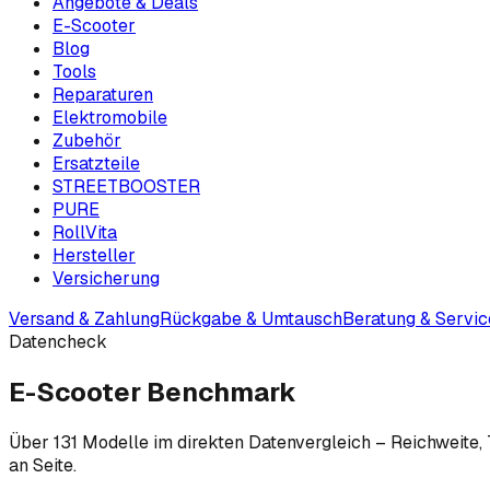
Angebote & Deals
E-Scooter
Blog
Tools
Reparaturen
Elektromobile
Zubehör
Ersatzteile
STREETBOOSTER
PURE
RollVita
Hersteller
Versicherung
Versand & Zahlung
Rückgabe & Umtausch
Beratung & Servic
Datencheck
E-Scooter Benchmark
Über
131
Modelle im direkten Datenvergleich – Reichweite, T
an Seite.