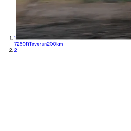
1
7260R
Teverun
200
km
2