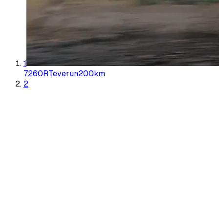
1
7260R
Teverun
200
km
2