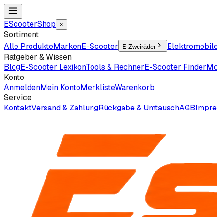
EScooter
Shop
×
Sortiment
Alle Produkte
Marken
E-Scooter
Elektromobil
E-Zweiräder
Ratgeber & Wissen
Blog
E-Scooter Lexikon
Tools & Rechner
E-Scooter Finder
Mo
Konto
Anmelden
Mein Konto
Merkliste
Warenkorb
Service
Kontakt
Versand & Zahlung
Rückgabe & Umtausch
AGB
Impr