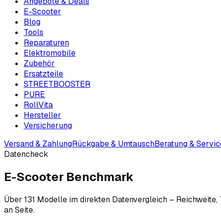
Angebote & Deals
E-Scooter
Blog
Tools
Reparaturen
Elektromobile
Zubehör
Ersatzteile
STREETBOOSTER
PURE
RollVita
Hersteller
Versicherung
Versand & Zahlung
Rückgabe & Umtausch
Beratung & Servic
Datencheck
E-Scooter Benchmark
Über
131
Modelle im direkten Datenvergleich – Reichweite, T
an Seite.