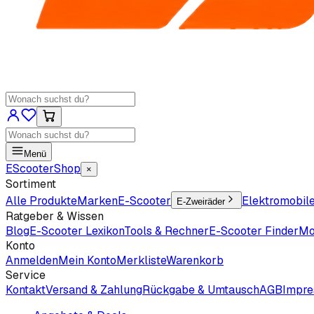
Menü
EScooter
Shop
×
Sortiment
Alle Produkte
Marken
E-Scooter
Elektromobil
E-Zweiräder
Ratgeber & Wissen
Blog
E-Scooter Lexikon
Tools & Rechner
E-Scooter Finder
Mo
Konto
Anmelden
Mein Konto
Merkliste
Warenkorb
Service
Kontakt
Versand & Zahlung
Rückgabe & Umtausch
AGB
Impr