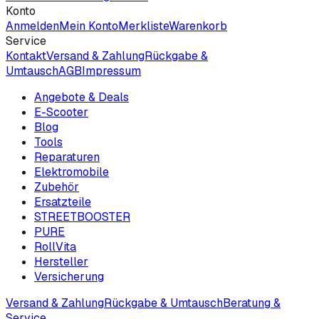
Konto
Anmelden
Mein Konto
Merkliste
Warenkorb
Service
Kontakt
Versand & Zahlung
Rückgabe &
Umtausch
AGB
Impressum
Angebote & Deals
E-Scooter
Blog
Tools
Reparaturen
Elektromobile
Zubehör
Ersatzteile
STREETBOOSTER
PURE
RollVita
Hersteller
Versicherung
Versand & Zahlung
Rückgabe & Umtausch
Beratung &
Service