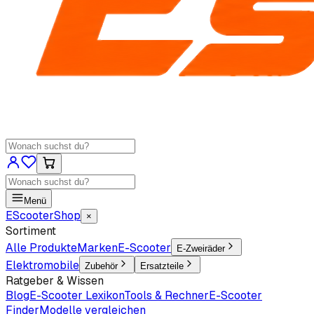
Menü
EScooter
Shop
×
Sortiment
Alle Produkte
Marken
E-Scooter
E-Zweiräder
Elektromobile
Zubehör
Ersatzteile
Ratgeber & Wissen
Blog
E-Scooter Lexikon
Tools & Rechner
E-Scooter
Finder
Modelle vergleichen