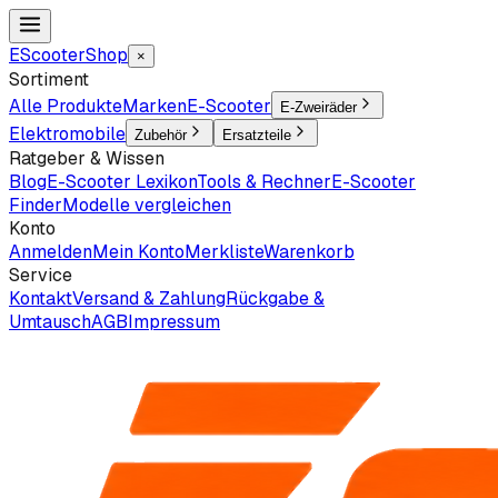
EScooter
Shop
×
Sortiment
Alle Produkte
Marken
E-Scooter
E-Zweiräder
Elektromobile
Zubehör
Ersatzteile
Ratgeber & Wissen
Blog
E-Scooter Lexikon
Tools & Rechner
E-Scooter
Finder
Modelle vergleichen
Konto
Anmelden
Mein Konto
Merkliste
Warenkorb
Service
Kontakt
Versand & Zahlung
Rückgabe &
Umtausch
AGB
Impressum