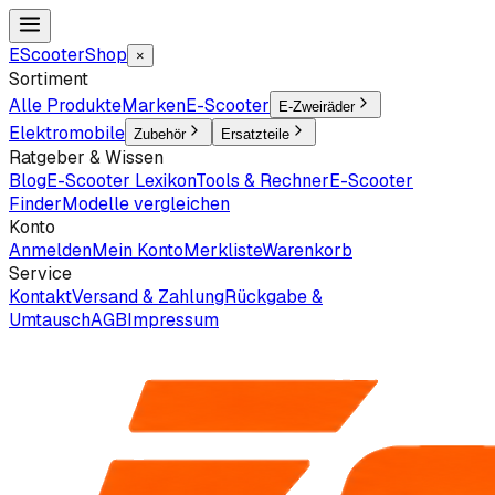
EScooter
Shop
×
Sortiment
Alle Produkte
Marken
E-Scooter
E-Zweiräder
Elektromobile
Zubehör
Ersatzteile
Ratgeber & Wissen
Blog
E-Scooter Lexikon
Tools & Rechner
E-Scooter
Finder
Modelle vergleichen
Konto
Anmelden
Mein Konto
Merkliste
Warenkorb
Service
Kontakt
Versand & Zahlung
Rückgabe &
Umtausch
AGB
Impressum