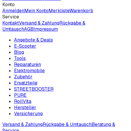
Konto
Anmelden
Mein Konto
Merkliste
Warenkorb
Service
Kontakt
Versand & Zahlung
Rückgabe &
Umtausch
AGB
Impressum
Angebote & Deals
E-Scooter
Blog
Tools
Reparaturen
Elektromobile
Zubehör
Ersatzteile
STREETBOOSTER
PURE
RollVita
Hersteller
Versicherung
Versand & Zahlung
Rückgabe & Umtausch
Beratung &
Service