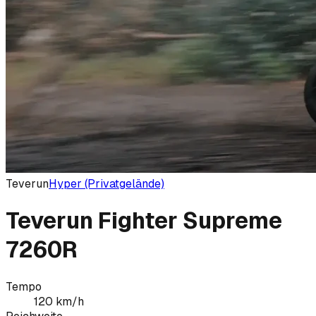
Teverun
Hyper (Privatgelände)
Teverun Fighter Supreme
7260R
Tempo
120
km/h