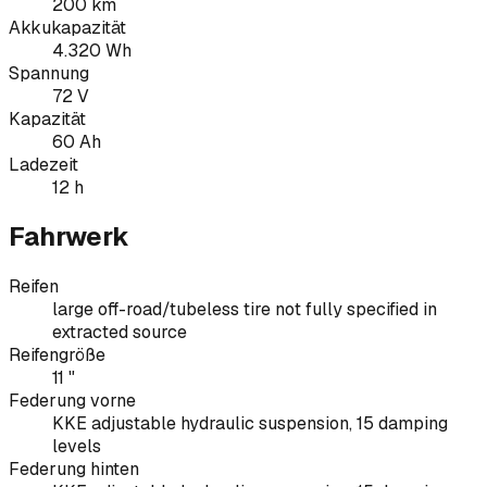
200 km
Akkukapazität
4.320 Wh
Spannung
72 V
Kapazität
60 Ah
Ladezeit
12 h
Fahrwerk
Reifen
large off-road/tubeless tire not fully specified in
extracted source
Reifengröße
11 "
Federung vorne
KKE adjustable hydraulic suspension, 15 damping
levels
Federung hinten