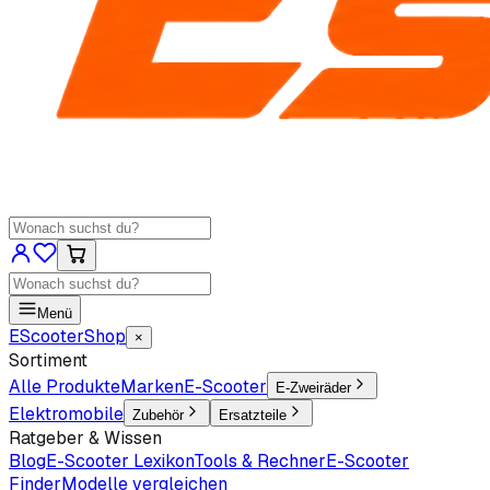
Menü
EScooter
Shop
×
Sortiment
Alle Produkte
Marken
E-Scooter
E-Zweiräder
Elektromobile
Zubehör
Ersatzteile
Ratgeber & Wissen
Blog
E-Scooter Lexikon
Tools & Rechner
E-Scooter
Finder
Modelle vergleichen