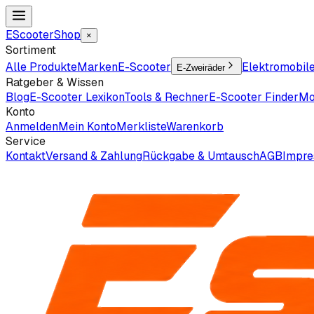
EScooter
Shop
×
Sortiment
Alle Produkte
Marken
E-Scooter
Elektromobil
E-Zweiräder
Ratgeber & Wissen
Blog
E-Scooter Lexikon
Tools & Rechner
E-Scooter Finder
Mo
Konto
Anmelden
Mein Konto
Merkliste
Warenkorb
Service
Kontakt
Versand & Zahlung
Rückgabe & Umtausch
AGB
Impr