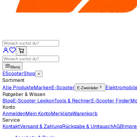
Menü
EScooter
Shop
×
Sortiment
Alle Produkte
Marken
E-Scooter
Elektromobil
E-Zweiräder
Ratgeber & Wissen
Blog
E-Scooter Lexikon
Tools & Rechner
E-Scooter Finder
Mo
Konto
Anmelden
Mein Konto
Merkliste
Warenkorb
Service
Kontakt
Versand & Zahlung
Rückgabe & Umtausch
AGB
Impr