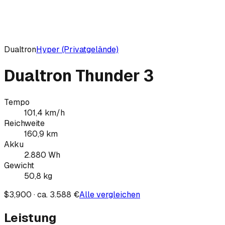
Dualtron
Hyper (Privatgelände)
Dualtron Thunder 3
Tempo
101,4
km/h
Reichweite
160,9
km
Akku
2.880
Wh
Gewicht
50,8
kg
$3,900 · ca. 3.588 €
Alle vergleichen
Leistung