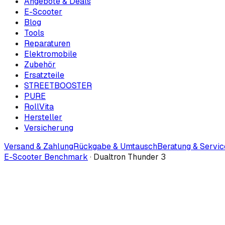
Angebote & Deals
E-Scooter
Blog
Tools
Reparaturen
Elektromobile
Zubehör
Ersatzteile
STREETBOOSTER
PURE
RollVita
Hersteller
Versicherung
Versand & Zahlung
Rückgabe & Umtausch
Beratung & Servic
E-Scooter Benchmark
·
Dualtron Thunder 3