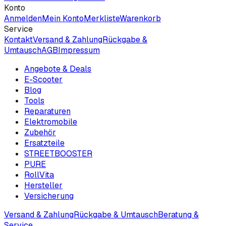
Konto
Anmelden
Mein Konto
Merkliste
Warenkorb
Service
Kontakt
Versand & Zahlung
Rückgabe &
Umtausch
AGB
Impressum
Angebote & Deals
E-Scooter
Blog
Tools
Reparaturen
Elektromobile
Zubehör
Ersatzteile
STREETBOOSTER
PURE
RollVita
Hersteller
Versicherung
Versand & Zahlung
Rückgabe & Umtausch
Beratung &
Service