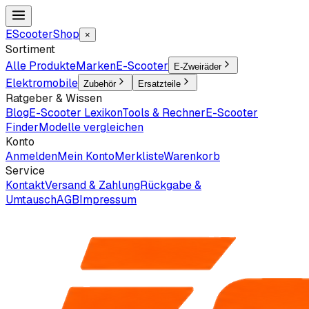
EScooter
Shop
×
Sortiment
Alle Produkte
Marken
E-Scooter
E-Zweiräder
Elektromobile
Zubehör
Ersatzteile
Ratgeber & Wissen
Blog
E-Scooter Lexikon
Tools & Rechner
E-Scooter
Finder
Modelle vergleichen
Konto
Anmelden
Mein Konto
Merkliste
Warenkorb
Service
Kontakt
Versand & Zahlung
Rückgabe &
Umtausch
AGB
Impressum