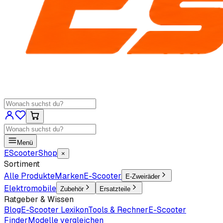
Menü
EScooter
Shop
×
Sortiment
Alle Produkte
Marken
E-Scooter
E-Zweiräder
Elektromobile
Zubehör
Ersatzteile
Ratgeber & Wissen
Blog
E-Scooter Lexikon
Tools & Rechner
E-Scooter
Finder
Modelle vergleichen