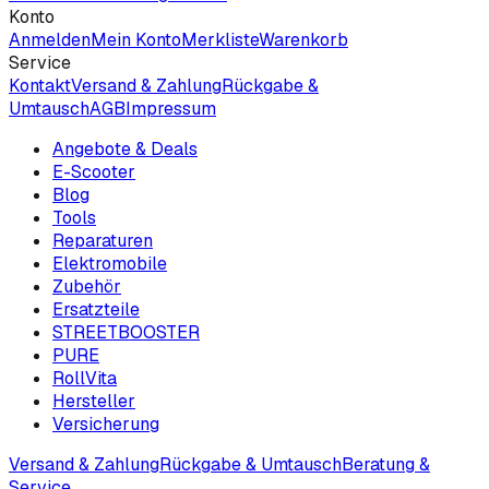
Konto
Anmelden
Mein Konto
Merkliste
Warenkorb
Service
Kontakt
Versand & Zahlung
Rückgabe &
Umtausch
AGB
Impressum
Angebote & Deals
E-Scooter
Blog
Tools
Reparaturen
Elektromobile
Zubehör
Ersatzteile
STREETBOOSTER
PURE
RollVita
Hersteller
Versicherung
Versand & Zahlung
Rückgabe & Umtausch
Beratung &
Service