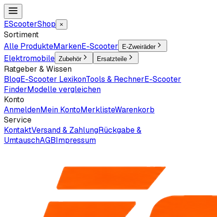
EScooter
Shop
×
Sortiment
Alle Produkte
Marken
E-Scooter
E-Zweiräder
Elektromobile
Zubehör
Ersatzteile
Ratgeber & Wissen
Blog
E-Scooter Lexikon
Tools & Rechner
E-Scooter
Finder
Modelle vergleichen
Konto
Anmelden
Mein Konto
Merkliste
Warenkorb
Service
Kontakt
Versand & Zahlung
Rückgabe &
Umtausch
AGB
Impressum