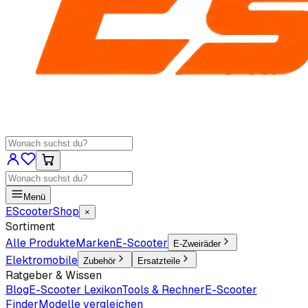
Menü
EScooter
Shop
×
Sortiment
Alle Produkte
Marken
E-Scooter
E-Zweiräder
Elektromobile
Zubehör
Ersatzteile
Ratgeber & Wissen
Blog
E-Scooter Lexikon
Tools & Rechner
E-Scooter
Finder
Modelle vergleichen