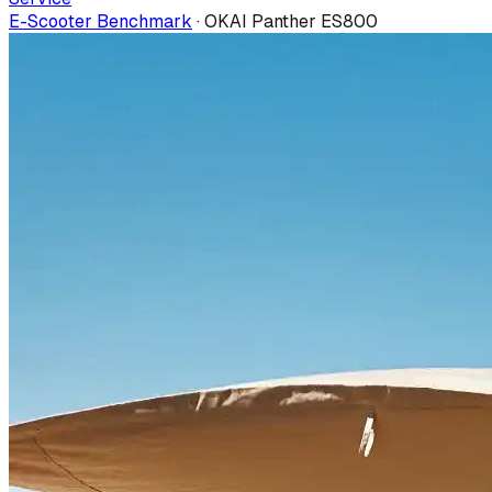
E-Scooter Benchmark
·
OKAI Panther ES800