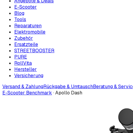
Angebote & Deals
E-Scooter
Blog
Tools
Reparaturen
Elektromobile
Zubehör
Ersatzteile
STREETBOOSTER
PURE
RollVita
Hersteller
Versicherung
Versand & Zahlung
Rückgabe & Umtausch
Beratung & Servic
E-Scooter Benchmark
·
Apollo Dash