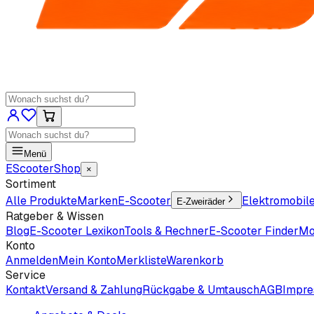
Menü
EScooter
Shop
×
Sortiment
Alle Produkte
Marken
E-Scooter
Elektromobil
E-Zweiräder
Ratgeber & Wissen
Blog
E-Scooter Lexikon
Tools & Rechner
E-Scooter Finder
Mo
Konto
Anmelden
Mein Konto
Merkliste
Warenkorb
Service
Kontakt
Versand & Zahlung
Rückgabe & Umtausch
AGB
Impr