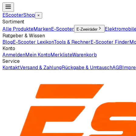
EScooter
Shop
×
Sortiment
Alle Produkte
Marken
E-Scooter
Elektromobil
E-Zweiräder
Ratgeber & Wissen
Blog
E-Scooter Lexikon
Tools & Rechner
E-Scooter Finder
Mo
Konto
Anmelden
Mein Konto
Merkliste
Warenkorb
Service
Kontakt
Versand & Zahlung
Rückgabe & Umtausch
AGB
Impr