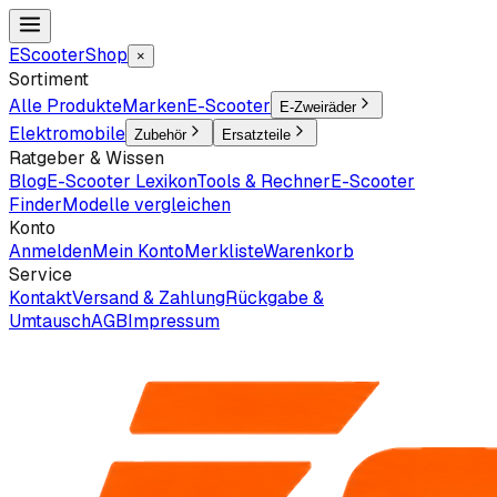
EScooter
Shop
×
Sortiment
Alle Produkte
Marken
E-Scooter
E-Zweiräder
Elektromobile
Zubehör
Ersatzteile
Ratgeber & Wissen
Blog
E-Scooter Lexikon
Tools & Rechner
E-Scooter
Finder
Modelle vergleichen
Konto
Anmelden
Mein Konto
Merkliste
Warenkorb
Service
Kontakt
Versand & Zahlung
Rückgabe &
Umtausch
AGB
Impressum