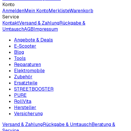
Konto
Anmelden
Mein Konto
Merkliste
Warenkorb
Service
Kontakt
Versand & Zahlung
Rückgabe &
Umtausch
AGB
Impressum
Angebote & Deals
E-Scooter
Blog
Tools
Reparaturen
Elektromobile
Zubehör
Ersatzteile
STREETBOOSTER
PURE
RollVita
Hersteller
Versicherung
Versand & Zahlung
Rückgabe & Umtausch
Beratung &
Service