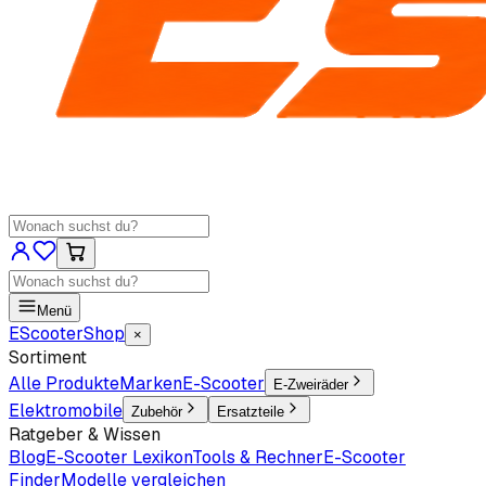
Menü
EScooter
Shop
×
Sortiment
Alle Produkte
Marken
E-Scooter
E-Zweiräder
Elektromobile
Zubehör
Ersatzteile
Ratgeber & Wissen
Blog
E-Scooter Lexikon
Tools & Rechner
E-Scooter
Finder
Modelle vergleichen