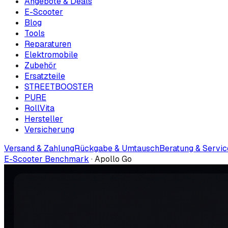
Angebote & Deals
E-Scooter
Blog
Tools
Reparaturen
Elektromobile
Zubehör
Ersatzteile
STREETBOOSTER
PURE
RollVita
Hersteller
Versicherung
Versand & Zahlung
Rückgabe & Umtausch
Beratung & Servic
E-Scooter Benchmark
·
Apollo Go