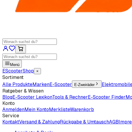
Menü
EScooter
Shop
×
Sortiment
Alle Produkte
Marken
E-Scooter
Elektromobil
E-Zweiräder
Ratgeber & Wissen
Blog
E-Scooter Lexikon
Tools & Rechner
E-Scooter Finder
Mo
Konto
Anmelden
Mein Konto
Merkliste
Warenkorb
Service
Kontakt
Versand & Zahlung
Rückgabe & Umtausch
AGB
Impr