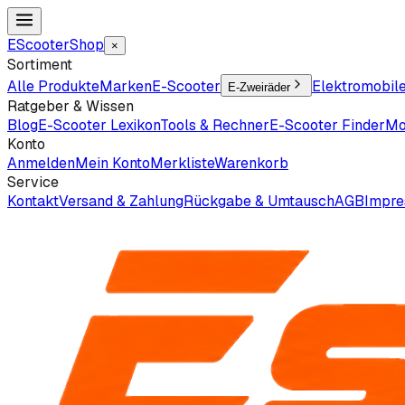
EScooter
Shop
×
Sortiment
Alle Produkte
Marken
E-Scooter
Elektromobil
E-Zweiräder
Ratgeber & Wissen
Blog
E-Scooter Lexikon
Tools & Rechner
E-Scooter Finder
Mo
Konto
Anmelden
Mein Konto
Merkliste
Warenkorb
Service
Kontakt
Versand & Zahlung
Rückgabe & Umtausch
AGB
Impr