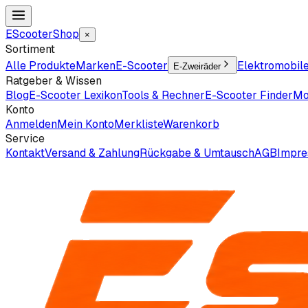
EScooter
Shop
×
Sortiment
Alle Produkte
Marken
E-Scooter
Elektromobil
E-Zweiräder
Ratgeber & Wissen
Blog
E-Scooter Lexikon
Tools & Rechner
E-Scooter Finder
Mo
Konto
Anmelden
Mein Konto
Merkliste
Warenkorb
Service
Kontakt
Versand & Zahlung
Rückgabe & Umtausch
AGB
Impr