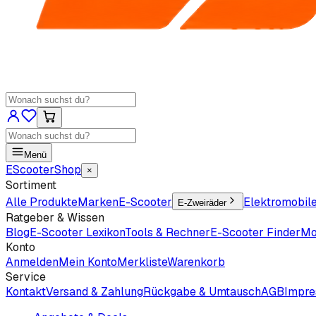
Menü
EScooter
Shop
×
Sortiment
Alle Produkte
Marken
E-Scooter
Elektromobil
E-Zweiräder
Ratgeber & Wissen
Blog
E-Scooter Lexikon
Tools & Rechner
E-Scooter Finder
Mo
Konto
Anmelden
Mein Konto
Merkliste
Warenkorb
Service
Kontakt
Versand & Zahlung
Rückgabe & Umtausch
AGB
Impr