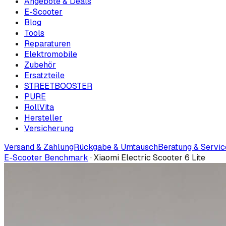
Angebote & Deals
E-Scooter
Blog
Tools
Reparaturen
Elektromobile
Zubehör
Ersatzteile
STREETBOOSTER
PURE
RollVita
Hersteller
Versicherung
Versand & Zahlung
Rückgabe & Umtausch
Beratung & Servic
E-Scooter Benchmark
·
Xiaomi Electric Scooter 6 Lite