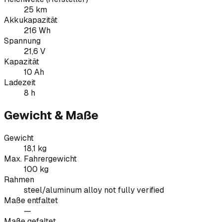
25 km
Akkukapazität
216 Wh
Spannung
21,6 V
Kapazität
10 Ah
Ladezeit
8 h
Gewicht & Maße
Gewicht
18,1 kg
Max. Fahrergewicht
100 kg
Rahmen
steel/aluminum alloy not fully verified
Maße entfaltet
—
Maße gefaltet