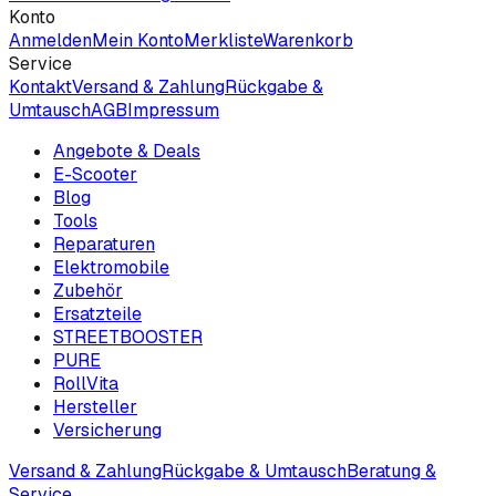
Konto
Anmelden
Mein Konto
Merkliste
Warenkorb
Service
Kontakt
Versand & Zahlung
Rückgabe &
Umtausch
AGB
Impressum
Angebote & Deals
E-Scooter
Blog
Tools
Reparaturen
Elektromobile
Zubehör
Ersatzteile
STREETBOOSTER
PURE
RollVita
Hersteller
Versicherung
Versand & Zahlung
Rückgabe & Umtausch
Beratung &
Service