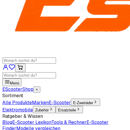
Menü
EScooter
Shop
×
Sortiment
Alle Produkte
Marken
E-Scooter
E-Zweiräder
Elektromobile
Zubehör
Ersatzteile
Ratgeber & Wissen
Blog
E-Scooter Lexikon
Tools & Rechner
E-Scooter
Finder
Modelle vergleichen