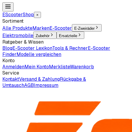
EScooter
Shop
×
Sortiment
Alle Produkte
Marken
E-Scooter
E-Zweiräder
Elektromobile
Zubehör
Ersatzteile
Ratgeber & Wissen
Blog
E-Scooter Lexikon
Tools & Rechner
E-Scooter
Finder
Modelle vergleichen
Konto
Anmelden
Mein Konto
Merkliste
Warenkorb
Service
Kontakt
Versand & Zahlung
Rückgabe &
Umtausch
AGB
Impressum