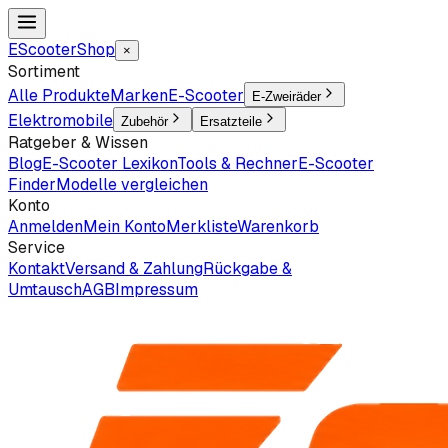
EScooter
Shop
×
Sortiment
Alle Produkte
Marken
E-Scooter
E-Zweiräder
Elektromobile
Zubehör
Ersatzteile
Ratgeber & Wissen
Blog
E-Scooter Lexikon
Tools & Rechner
E-Scooter
Finder
Modelle vergleichen
Konto
Anmelden
Mein Konto
Merkliste
Warenkorb
Service
Kontakt
Versand & Zahlung
Rückgabe &
Umtausch
AGB
Impressum