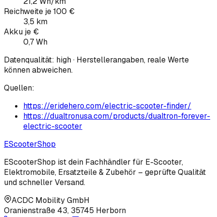
21,2 Wh/km
Reichweite je 100 €
3,5 km
Akku je €
0,7 Wh
Datenqualität:
high
· Herstellerangaben, reale Werte
können abweichen.
Quellen:
https://eridehero.com/electric-scooter-finder/
https://dualtronusa.com/products/dualtron-forever-
electric-scooter
EScooter
Shop
EScooterShop ist dein Fachhändler für E-Scooter,
Elektromobile, Ersatzteile & Zubehör – geprüfte Qualität
und schneller Versand.
ACDC Mobility GmbH
Oranienstraße 43
,
35745 Herborn