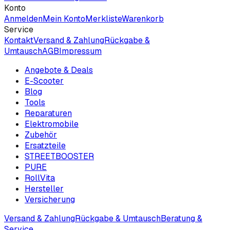
Konto
Anmelden
Mein Konto
Merkliste
Warenkorb
Service
Kontakt
Versand & Zahlung
Rückgabe &
Umtausch
AGB
Impressum
Angebote & Deals
E-Scooter
Blog
Tools
Reparaturen
Elektromobile
Zubehör
Ersatzteile
STREETBOOSTER
PURE
RollVita
Hersteller
Versicherung
Versand & Zahlung
Rückgabe & Umtausch
Beratung &
Service