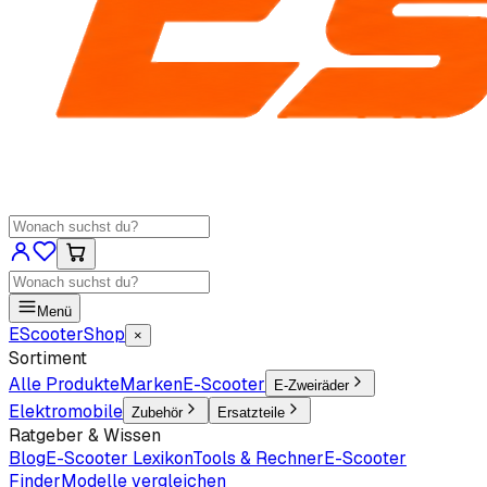
Menü
EScooter
Shop
×
Sortiment
Alle Produkte
Marken
E-Scooter
E-Zweiräder
Elektromobile
Zubehör
Ersatzteile
Ratgeber & Wissen
Blog
E-Scooter Lexikon
Tools & Rechner
E-Scooter
Finder
Modelle vergleichen