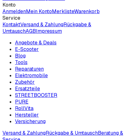
Konto
Anmelden
Mein Konto
Merkliste
Warenkorb
Service
Kontakt
Versand & Zahlung
Rückgabe &
Umtausch
AGB
Impressum
Angebote & Deals
E-Scooter
Blog
Tools
Reparaturen
Elektromobile
Zubehör
Ersatzteile
STREETBOOSTER
PURE
RollVita
Hersteller
Versicherung
Versand & Zahlung
Rückgabe & Umtausch
Beratung &
Service