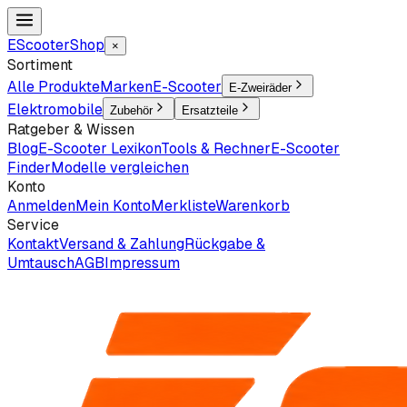
EScooter
Shop
×
Sortiment
Alle Produkte
Marken
E-Scooter
E-Zweiräder
Elektromobile
Zubehör
Ersatzteile
Ratgeber & Wissen
Blog
E-Scooter Lexikon
Tools & Rechner
E-Scooter
Finder
Modelle vergleichen
Konto
Anmelden
Mein Konto
Merkliste
Warenkorb
Service
Kontakt
Versand & Zahlung
Rückgabe &
Umtausch
AGB
Impressum