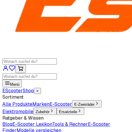
Menü
EScooter
Shop
×
Sortiment
Alle Produkte
Marken
E-Scooter
E-Zweiräder
Elektromobile
Zubehör
Ersatzteile
Ratgeber & Wissen
Blog
E-Scooter Lexikon
Tools & Rechner
E-Scooter
Finder
Modelle vergleichen