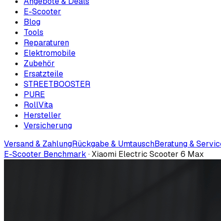
Angebote & Deals
E-Scooter
Blog
Tools
Reparaturen
Elektromobile
Zubehör
Ersatzteile
STREETBOOSTER
PURE
RollVita
Hersteller
Versicherung
Versand & Zahlung
Rückgabe & Umtausch
Beratung & Servic
E-Scooter Benchmark
·
Xiaomi Electric Scooter 6 Max