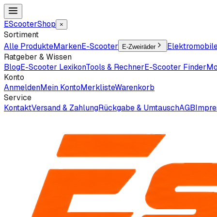
EScooter
Shop
×
Sortiment
Alle Produkte
Marken
E-Scooter
Elektromobil
E-Zweiräder
Ratgeber & Wissen
Blog
E-Scooter Lexikon
Tools & Rechner
E-Scooter Finder
Mo
Konto
Anmelden
Mein Konto
Merkliste
Warenkorb
Service
Kontakt
Versand & Zahlung
Rückgabe & Umtausch
AGB
Impr