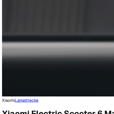
Xiaomi
Langstrecke
Xiaomi Electric Scooter 6 M