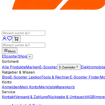
Menü
EScooter
Shop
×
Sortiment
Alle Produkte
Marken
E-Scooter
Elektromobil
E-Zweiräder
Ratgeber & Wissen
Blog
E-Scooter Lexikon
Tools & Rechner
E-Scooter Finder
Mo
Konto
Anmelden
Mein Konto
Merkliste
Warenkorb
Service
Kontakt
Versand & Zahlung
Rückgabe & Umtausch
AGB
Impr