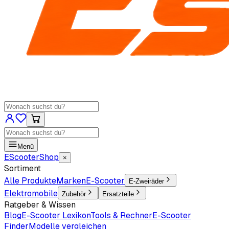
Menü
EScooter
Shop
×
Sortiment
Alle Produkte
Marken
E-Scooter
E-Zweiräder
Elektromobile
Zubehör
Ersatzteile
Ratgeber & Wissen
Blog
E-Scooter Lexikon
Tools & Rechner
E-Scooter
Finder
Modelle vergleichen