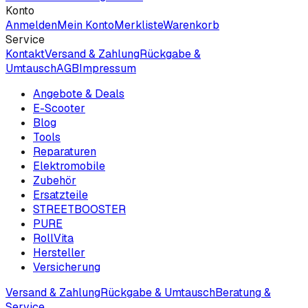
Konto
Anmelden
Mein Konto
Merkliste
Warenkorb
Service
Kontakt
Versand & Zahlung
Rückgabe &
Umtausch
AGB
Impressum
Angebote & Deals
E-Scooter
Blog
Tools
Reparaturen
Elektromobile
Zubehör
Ersatzteile
STREETBOOSTER
PURE
RollVita
Hersteller
Versicherung
Versand & Zahlung
Rückgabe & Umtausch
Beratung &
Service