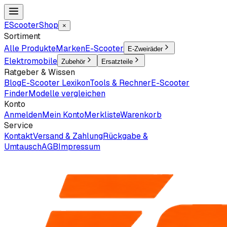
EScooter
Shop
×
Sortiment
Alle Produkte
Marken
E-Scooter
E-Zweiräder
Elektromobile
Zubehör
Ersatzteile
Ratgeber & Wissen
Blog
E-Scooter Lexikon
Tools & Rechner
E-Scooter
Finder
Modelle vergleichen
Konto
Anmelden
Mein Konto
Merkliste
Warenkorb
Service
Kontakt
Versand & Zahlung
Rückgabe &
Umtausch
AGB
Impressum