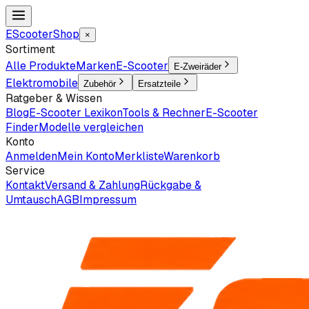
EScooter
Shop
×
Sortiment
Alle Produkte
Marken
E-Scooter
E-Zweiräder
Elektromobile
Zubehör
Ersatzteile
Ratgeber & Wissen
Blog
E-Scooter Lexikon
Tools & Rechner
E-Scooter
Finder
Modelle vergleichen
Konto
Anmelden
Mein Konto
Merkliste
Warenkorb
Service
Kontakt
Versand & Zahlung
Rückgabe &
Umtausch
AGB
Impressum