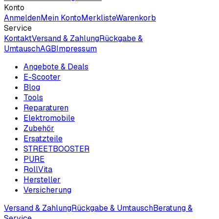
Konto
Anmelden
Mein Konto
Merkliste
Warenkorb
Service
Kontakt
Versand & Zahlung
Rückgabe &
Umtausch
AGB
Impressum
Angebote & Deals
E-Scooter
Blog
Tools
Reparaturen
Elektromobile
Zubehör
Ersatzteile
STREETBOOSTER
PURE
RollVita
Hersteller
Versicherung
Versand & Zahlung
Rückgabe & Umtausch
Beratung &
Service