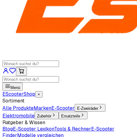
Menü
EScooter
Shop
×
Sortiment
Alle Produkte
Marken
E-Scooter
E-Zweiräder
Elektromobile
Zubehör
Ersatzteile
Ratgeber & Wissen
Blog
E-Scooter Lexikon
Tools & Rechner
E-Scooter
Finder
Modelle vergleichen