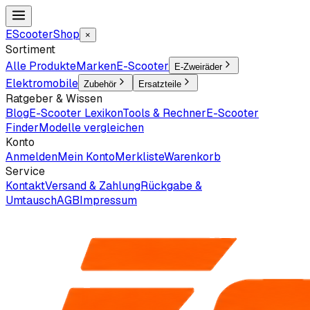
EScooter
Shop
×
Sortiment
Alle Produkte
Marken
E-Scooter
E-Zweiräder
Elektromobile
Zubehör
Ersatzteile
Ratgeber & Wissen
Blog
E-Scooter Lexikon
Tools & Rechner
E-Scooter
Finder
Modelle vergleichen
Konto
Anmelden
Mein Konto
Merkliste
Warenkorb
Service
Kontakt
Versand & Zahlung
Rückgabe &
Umtausch
AGB
Impressum