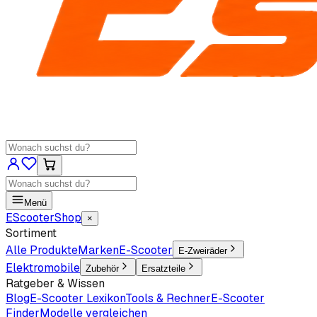
Menü
EScooter
Shop
×
Sortiment
Alle Produkte
Marken
E-Scooter
E-Zweiräder
Elektromobile
Zubehör
Ersatzteile
Ratgeber & Wissen
Blog
E-Scooter Lexikon
Tools & Rechner
E-Scooter
Finder
Modelle vergleichen