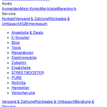
Konto
Anmelden
Mein Konto
Merkliste
Warenkorb
Service
Kontakt
Versand & Zahlung
Rückgabe &
Umtausch
AGB
Impressum
Angebote & Deals
E-Scooter
Blog
Tools
Reparaturen
Elektromobile
Zubehör
Ersatzteile
STREETBOOSTER
PURE
RollVita
Hersteller
Versicherung
Versand & Zahlung
Rückgabe & Umtausch
Beratung &
Service