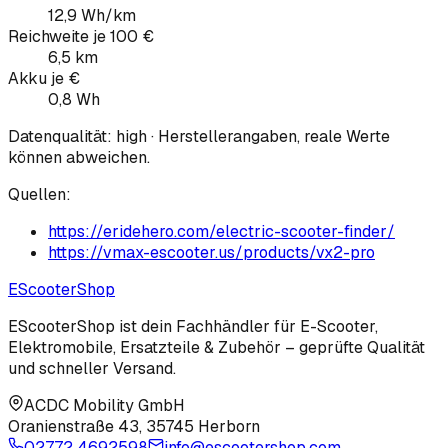
12,9 Wh/km
Reichweite je 100 €
6,5 km
Akku je €
0,8 Wh
Datenqualität:
high
· Herstellerangaben, reale Werte
können abweichen.
Quellen:
https://eridehero.com/electric-scooter-finder/
https://vmax-escooter.us/products/vx2-pro
EScooter
Shop
EScooterShop ist dein Fachhändler für E-Scooter,
Elektromobile, Ersatzteile & Zubehör – geprüfte Qualität
und schneller Versand.
ACDC Mobility GmbH
Oranienstraße 43
,
35745 Herborn
02772 4692598
info@escootershop.com