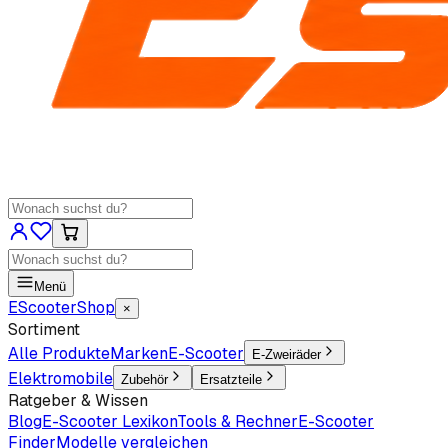
Menü
EScooter
Shop
×
Sortiment
Alle Produkte
Marken
E-Scooter
E-Zweiräder
Elektromobile
Zubehör
Ersatzteile
Ratgeber & Wissen
Blog
E-Scooter Lexikon
Tools & Rechner
E-Scooter
Finder
Modelle vergleichen