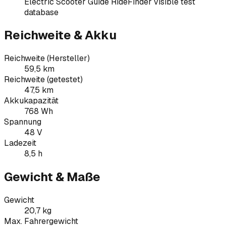
Electric Scooter Guide RideFinder visible test
database
Reichweite & Akku
Reichweite (Hersteller)
59,5 km
Reichweite (getestet)
47,5 km
Akkukapazität
768 Wh
Spannung
48 V
Ladezeit
8,5 h
Gewicht & Maße
Gewicht
20,7 kg
Max. Fahrergewicht