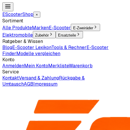
EScooter
Shop
×
Sortiment
Alle Produkte
Marken
E-Scooter
E-Zweiräder
Elektromobile
Zubehör
Ersatzteile
Ratgeber & Wissen
Blog
E-Scooter Lexikon
Tools & Rechner
E-Scooter
Finder
Modelle vergleichen
Konto
Anmelden
Mein Konto
Merkliste
Warenkorb
Service
Kontakt
Versand & Zahlung
Rückgabe &
Umtausch
AGB
Impressum