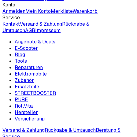
Konto
Anmelden
Mein Konto
Merkliste
Warenkorb
Service
Kontakt
Versand & Zahlung
Rückgabe &
Umtausch
AGB
Impressum
Angebote & Deals
E-Scooter
Blog
Tools
Reparaturen
Elektromobile
Zubehör
Ersatzteile
STREETBOOSTER
PURE
RollVita
Hersteller
Versicherung
Versand & Zahlung
Rückgabe & Umtausch
Beratung &
Service