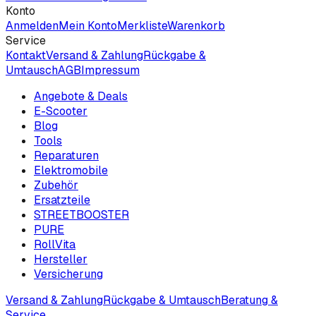
Konto
Anmelden
Mein Konto
Merkliste
Warenkorb
Service
Kontakt
Versand & Zahlung
Rückgabe &
Umtausch
AGB
Impressum
Angebote & Deals
E-Scooter
Blog
Tools
Reparaturen
Elektromobile
Zubehör
Ersatzteile
STREETBOOSTER
PURE
RollVita
Hersteller
Versicherung
Versand & Zahlung
Rückgabe & Umtausch
Beratung &
Service