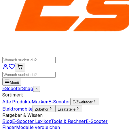
Menü
EScooter
Shop
×
Sortiment
Alle Produkte
Marken
E-Scooter
E-Zweiräder
Elektromobile
Zubehör
Ersatzteile
Ratgeber & Wissen
Blog
E-Scooter Lexikon
Tools & Rechner
E-Scooter
Finder
Modelle vergleichen