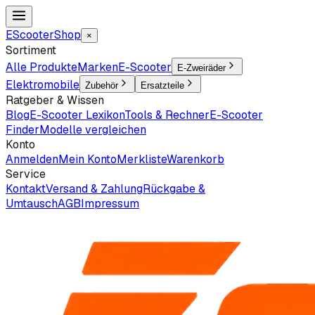
EScooter
Shop
×
Sortiment
Alle Produkte
Marken
E-Scooter
E-Zweiräder
Elektromobile
Zubehör
Ersatzteile
Ratgeber & Wissen
Blog
E-Scooter Lexikon
Tools & Rechner
E-Scooter
Finder
Modelle vergleichen
Konto
Anmelden
Mein Konto
Merkliste
Warenkorb
Service
Kontakt
Versand & Zahlung
Rückgabe &
Umtausch
AGB
Impressum