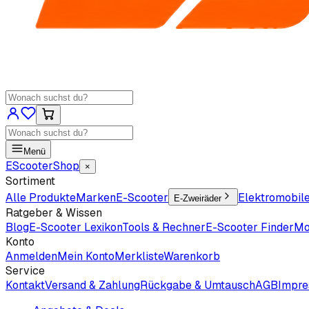
Menü
EScooter
Shop
×
Sortiment
Alle Produkte
Marken
E-Scooter
Elektromobil
E-Zweiräder
Ratgeber & Wissen
Blog
E-Scooter Lexikon
Tools & Rechner
E-Scooter Finder
Mo
Konto
Anmelden
Mein Konto
Merkliste
Warenkorb
Service
Kontakt
Versand & Zahlung
Rückgabe & Umtausch
AGB
Impr