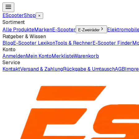
EScooter
Shop
×
Sortiment
Alle Produkte
Marken
E-Scooter
Elektromobil
E-Zweiräder
Ratgeber & Wissen
Blog
E-Scooter Lexikon
Tools & Rechner
E-Scooter Finder
Mo
Konto
Anmelden
Mein Konto
Merkliste
Warenkorb
Service
Kontakt
Versand & Zahlung
Rückgabe & Umtausch
AGB
Impr