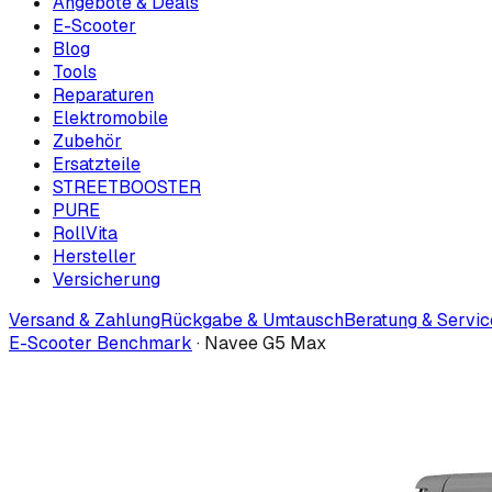
Angebote & Deals
E-Scooter
Blog
Tools
Reparaturen
Elektromobile
Zubehör
Ersatzteile
STREETBOOSTER
PURE
RollVita
Hersteller
Versicherung
Versand & Zahlung
Rückgabe & Umtausch
Beratung & Servic
E-Scooter Benchmark
·
Navee G5 Max