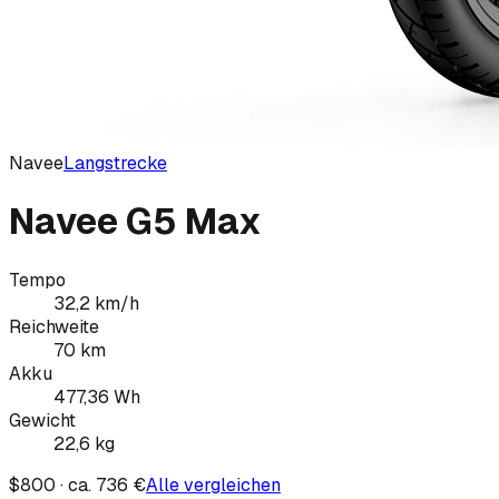
Navee
Langstrecke
Navee G5 Max
Tempo
32,2
km/h
Reichweite
70
km
Akku
477,36
Wh
Gewicht
22,6
kg
$800 · ca. 736 €
Alle vergleichen