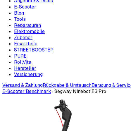
Angebote & Deals
E-Scooter
Blog
Tools
Reparaturen
Elektromobile
Zubehör
Ersatzteile
STREETBOOSTER
PURE
RollVita
Hersteller
Versicherung
Versand & Zahlung
Rückgabe & Umtausch
Beratung & Servic
E-Scooter Benchmark
·
Segway Ninebot E3 Pro