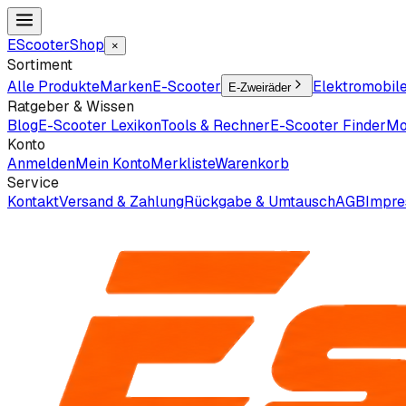
EScooter
Shop
×
Sortiment
Alle Produkte
Marken
E-Scooter
Elektromobil
E-Zweiräder
Ratgeber & Wissen
Blog
E-Scooter Lexikon
Tools & Rechner
E-Scooter Finder
Mo
Konto
Anmelden
Mein Konto
Merkliste
Warenkorb
Service
Kontakt
Versand & Zahlung
Rückgabe & Umtausch
AGB
Impr