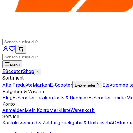
Menü
EScooter
Shop
×
Sortiment
Alle Produkte
Marken
E-Scooter
Elektromobil
E-Zweiräder
Ratgeber & Wissen
Blog
E-Scooter Lexikon
Tools & Rechner
E-Scooter Finder
Mo
Konto
Anmelden
Mein Konto
Merkliste
Warenkorb
Service
Kontakt
Versand & Zahlung
Rückgabe & Umtausch
AGB
Impr