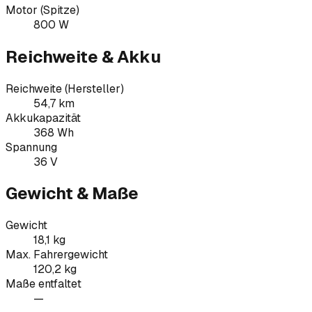
Motor (Spitze)
800 W
Reichweite & Akku
Reichweite (Hersteller)
54,7 km
Akkukapazität
368 Wh
Spannung
36 V
Gewicht & Maße
Gewicht
18,1 kg
Max. Fahrergewicht
120,2 kg
Maße entfaltet
—