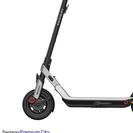
Segway
Premium City