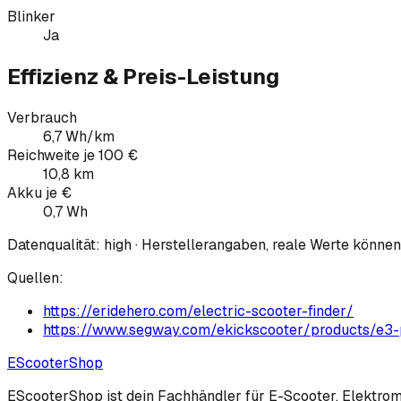
Blinker
Ja
Effizienz & Preis-Leistung
Verbrauch
6,7 Wh/km
Reichweite je 100 €
10,8 km
Akku je €
0,7 Wh
Datenqualität:
high
· Herstellerangaben, reale Werte könne
Quellen:
https://eridehero.com/electric-scooter-finder/
https://www.segway.com/ekickscooter/products/e3-
EScooter
Shop
EScooterShop ist dein Fachhändler für E-Scooter, Elektromo