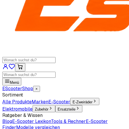
Menü
EScooter
Shop
×
Sortiment
Alle Produkte
Marken
E-Scooter
E-Zweiräder
Elektromobile
Zubehör
Ersatzteile
Ratgeber & Wissen
Blog
E-Scooter Lexikon
Tools & Rechner
E-Scooter
Finder
Modelle vergleichen