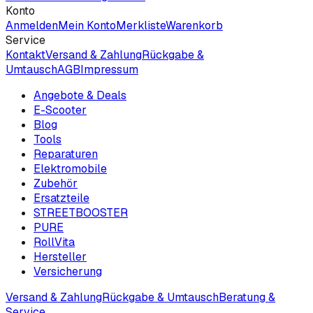
Konto
Anmelden
Mein Konto
Merkliste
Warenkorb
Service
Kontakt
Versand & Zahlung
Rückgabe &
Umtausch
AGB
Impressum
Angebote & Deals
E-Scooter
Blog
Tools
Reparaturen
Elektromobile
Zubehör
Ersatzteile
STREETBOOSTER
PURE
RollVita
Hersteller
Versicherung
Versand & Zahlung
Rückgabe & Umtausch
Beratung &
Service