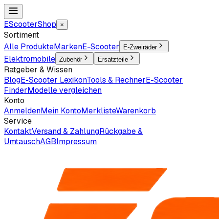
EScooter
Shop
×
Sortiment
Alle Produkte
Marken
E-Scooter
E-Zweiräder
Elektromobile
Zubehör
Ersatzteile
Ratgeber & Wissen
Blog
E-Scooter Lexikon
Tools & Rechner
E-Scooter
Finder
Modelle vergleichen
Konto
Anmelden
Mein Konto
Merkliste
Warenkorb
Service
Kontakt
Versand & Zahlung
Rückgabe &
Umtausch
AGB
Impressum