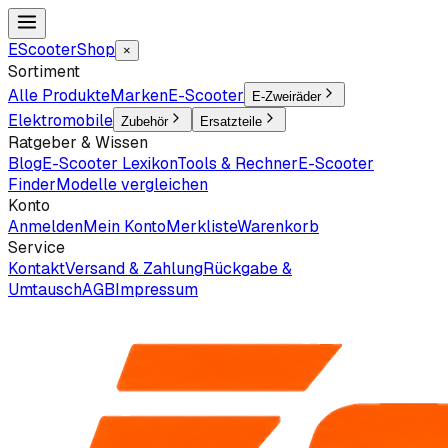
EScooter
Shop
×
Sortiment
Alle Produkte
Marken
E-Scooter
E-Zweiräder
Elektromobile
Zubehör
Ersatzteile
Ratgeber & Wissen
Blog
E-Scooter Lexikon
Tools & Rechner
E-Scooter
Finder
Modelle vergleichen
Konto
Anmelden
Mein Konto
Merkliste
Warenkorb
Service
Kontakt
Versand & Zahlung
Rückgabe &
Umtausch
AGB
Impressum