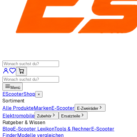
Menü
EScooter
Shop
×
Sortiment
Alle Produkte
Marken
E-Scooter
E-Zweiräder
Elektromobile
Zubehör
Ersatzteile
Ratgeber & Wissen
Blog
E-Scooter Lexikon
Tools & Rechner
E-Scooter
Finder
Modelle vergleichen