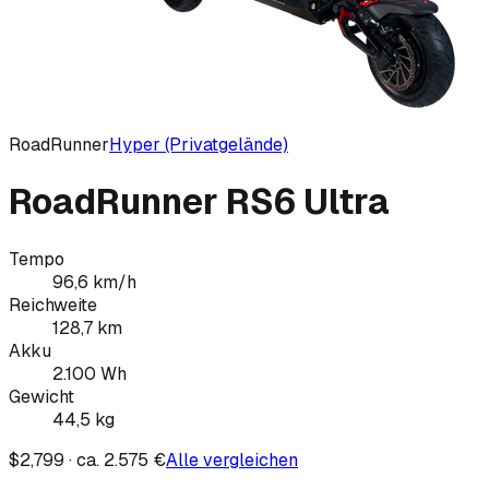
RoadRunner
Hyper (Privatgelände)
RoadRunner RS6 Ultra
Tempo
96,6
km/h
Reichweite
128,7
km
Akku
2.100
Wh
Gewicht
44,5
kg
$2,799 · ca. 2.575 €
Alle vergleichen