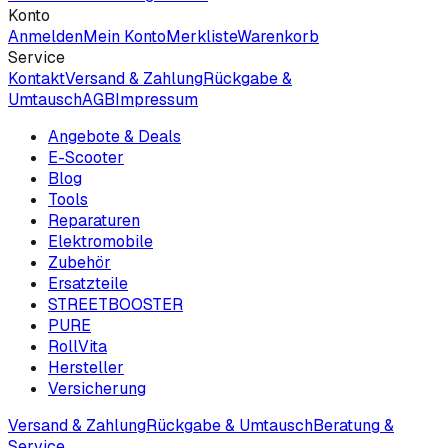
Konto
Anmelden
Mein Konto
Merkliste
Warenkorb
Service
Kontakt
Versand & Zahlung
Rückgabe &
Umtausch
AGB
Impressum
Angebote & Deals
E-Scooter
Blog
Tools
Reparaturen
Elektromobile
Zubehör
Ersatzteile
STREETBOOSTER
PURE
RollVita
Hersteller
Versicherung
Versand & Zahlung
Rückgabe & Umtausch
Beratung &
Service