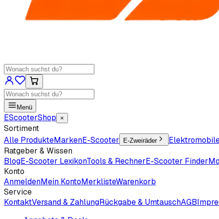
Menü
EScooter
Shop
×
Sortiment
Alle Produkte
Marken
E-Scooter
Elektromobil
E-Zweiräder
Ratgeber & Wissen
Blog
E-Scooter Lexikon
Tools & Rechner
E-Scooter Finder
Mo
Konto
Anmelden
Mein Konto
Merkliste
Warenkorb
Service
Kontakt
Versand & Zahlung
Rückgabe & Umtausch
AGB
Impr