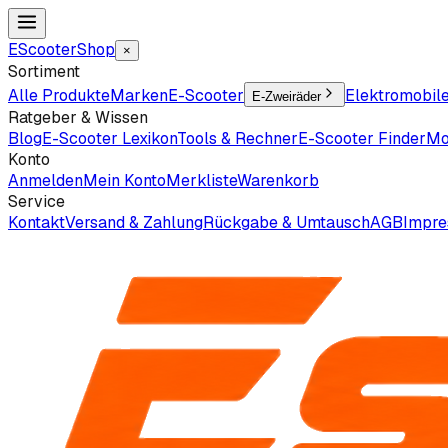
EScooter
Shop
×
Sortiment
Alle Produkte
Marken
E-Scooter
Elektromobil
E-Zweiräder
Ratgeber & Wissen
Blog
E-Scooter Lexikon
Tools & Rechner
E-Scooter Finder
Mo
Konto
Anmelden
Mein Konto
Merkliste
Warenkorb
Service
Kontakt
Versand & Zahlung
Rückgabe & Umtausch
AGB
Impr