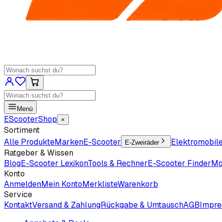
Menü
EScooter
Shop
×
Sortiment
Alle Produkte
Marken
E-Scooter
Elektromobil
E-Zweiräder
Ratgeber & Wissen
Blog
E-Scooter Lexikon
Tools & Rechner
E-Scooter Finder
Mo
Konto
Anmelden
Mein Konto
Merkliste
Warenkorb
Service
Kontakt
Versand & Zahlung
Rückgabe & Umtausch
AGB
Impr