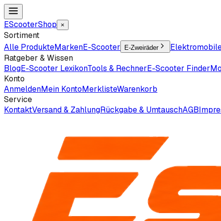
EScooter
Shop
×
Sortiment
Alle Produkte
Marken
E-Scooter
Elektromobil
E-Zweiräder
Ratgeber & Wissen
Blog
E-Scooter Lexikon
Tools & Rechner
E-Scooter Finder
Mo
Konto
Anmelden
Mein Konto
Merkliste
Warenkorb
Service
Kontakt
Versand & Zahlung
Rückgabe & Umtausch
AGB
Impr