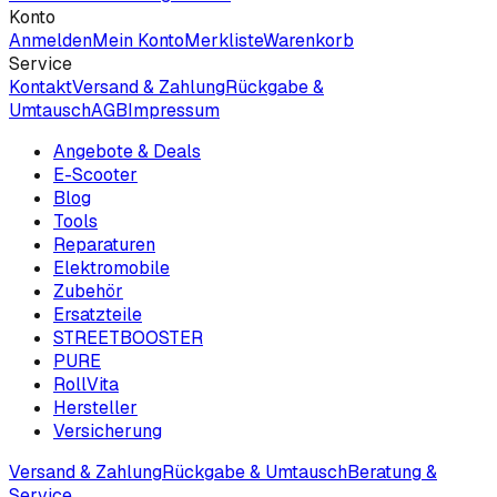
Konto
Anmelden
Mein Konto
Merkliste
Warenkorb
Service
Kontakt
Versand & Zahlung
Rückgabe &
Umtausch
AGB
Impressum
Angebote & Deals
E-Scooter
Blog
Tools
Reparaturen
Elektromobile
Zubehör
Ersatzteile
STREETBOOSTER
PURE
RollVita
Hersteller
Versicherung
Versand & Zahlung
Rückgabe & Umtausch
Beratung &
Service