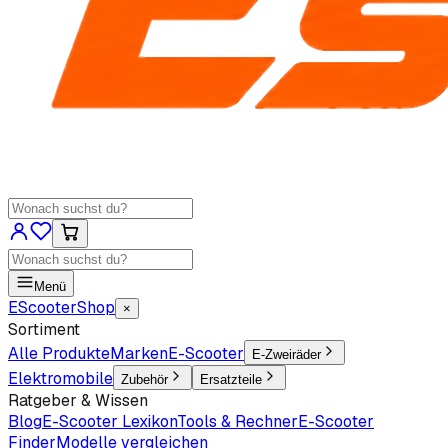
Menü
EScooter
Shop
×
Sortiment
Alle Produkte
Marken
E-Scooter
E-Zweiräder
Elektromobile
Zubehör
Ersatzteile
Ratgeber & Wissen
Blog
E-Scooter Lexikon
Tools & Rechner
E-Scooter
Finder
Modelle vergleichen