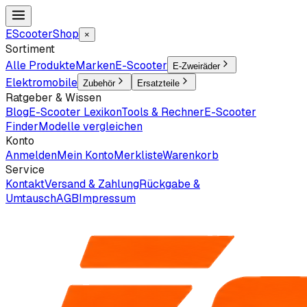
EScooter
Shop
×
Sortiment
Alle Produkte
Marken
E-Scooter
E-Zweiräder
Elektromobile
Zubehör
Ersatzteile
Ratgeber & Wissen
Blog
E-Scooter Lexikon
Tools & Rechner
E-Scooter
Finder
Modelle vergleichen
Konto
Anmelden
Mein Konto
Merkliste
Warenkorb
Service
Kontakt
Versand & Zahlung
Rückgabe &
Umtausch
AGB
Impressum