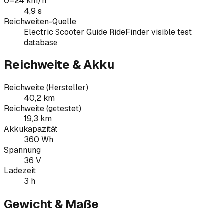
0–24 km/h
4,9 s
Reichweiten-Quelle
Electric Scooter Guide RideFinder visible test
database
Reichweite & Akku
Reichweite (Hersteller)
40,2 km
Reichweite (getestet)
19,3 km
Akkukapazität
360 Wh
Spannung
36 V
Ladezeit
3 h
Gewicht & Maße