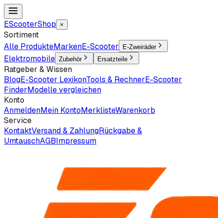
EScooter
Shop
×
Sortiment
Alle Produkte
Marken
E-Scooter
E-Zweiräder
Elektromobile
Zubehör
Ersatzteile
Ratgeber & Wissen
Blog
E-Scooter Lexikon
Tools & Rechner
E-Scooter
Finder
Modelle vergleichen
Konto
Anmelden
Mein Konto
Merkliste
Warenkorb
Service
Kontakt
Versand & Zahlung
Rückgabe &
Umtausch
AGB
Impressum