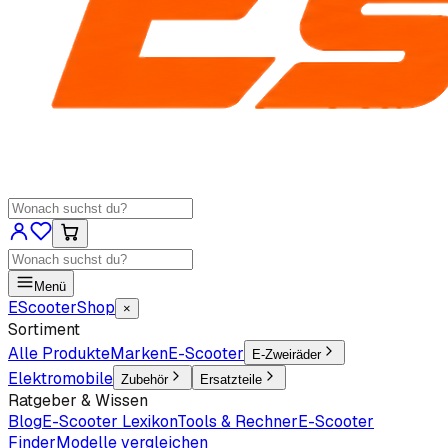
Menü
EScooter
Shop
×
Sortiment
Alle Produkte
Marken
E-Scooter
E-Zweiräder
Elektromobile
Zubehör
Ersatzteile
Ratgeber & Wissen
Blog
E-Scooter Lexikon
Tools & Rechner
E-Scooter
Finder
Modelle vergleichen