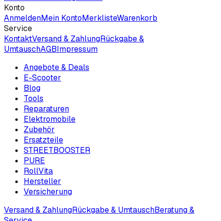
Konto
Anmelden
Mein Konto
Merkliste
Warenkorb
Service
Kontakt
Versand & Zahlung
Rückgabe &
Umtausch
AGB
Impressum
Angebote & Deals
E-Scooter
Blog
Tools
Reparaturen
Elektromobile
Zubehör
Ersatzteile
STREETBOOSTER
PURE
RollVita
Hersteller
Versicherung
Versand & Zahlung
Rückgabe & Umtausch
Beratung &
Service