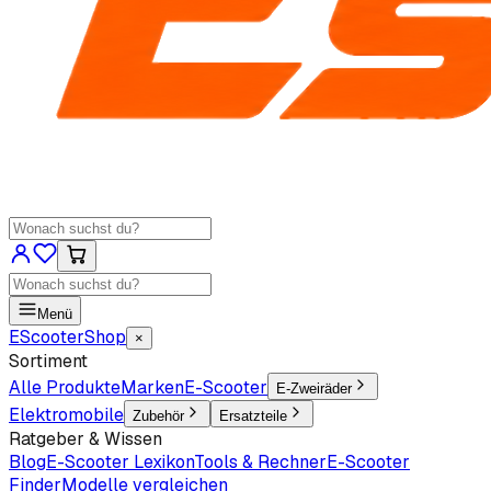
Menü
EScooter
Shop
×
Sortiment
Alle Produkte
Marken
E-Scooter
E-Zweiräder
Elektromobile
Zubehör
Ersatzteile
Ratgeber & Wissen
Blog
E-Scooter Lexikon
Tools & Rechner
E-Scooter
Finder
Modelle vergleichen