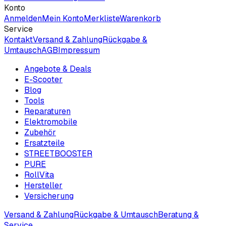
Konto
Anmelden
Mein Konto
Merkliste
Warenkorb
Service
Kontakt
Versand & Zahlung
Rückgabe &
Umtausch
AGB
Impressum
Angebote & Deals
E-Scooter
Blog
Tools
Reparaturen
Elektromobile
Zubehör
Ersatzteile
STREETBOOSTER
PURE
RollVita
Hersteller
Versicherung
Versand & Zahlung
Rückgabe & Umtausch
Beratung &
Service