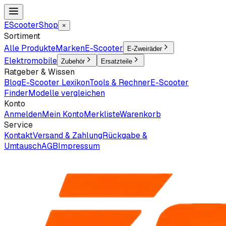
EScooter
Shop
×
Sortiment
Alle Produkte
Marken
E-Scooter
E-Zweiräder
Elektromobile
Zubehör
Ersatzteile
Ratgeber & Wissen
Blog
E-Scooter Lexikon
Tools & Rechner
E-Scooter
Finder
Modelle vergleichen
Konto
Anmelden
Mein Konto
Merkliste
Warenkorb
Service
Kontakt
Versand & Zahlung
Rückgabe &
Umtausch
AGB
Impressum