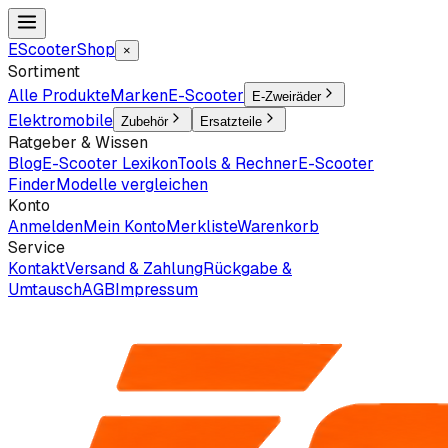
EScooter
Shop
×
Sortiment
Alle Produkte
Marken
E-Scooter
E-Zweiräder
Elektromobile
Zubehör
Ersatzteile
Ratgeber & Wissen
Blog
E-Scooter Lexikon
Tools & Rechner
E-Scooter
Finder
Modelle vergleichen
Konto
Anmelden
Mein Konto
Merkliste
Warenkorb
Service
Kontakt
Versand & Zahlung
Rückgabe &
Umtausch
AGB
Impressum