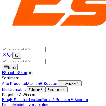
Menü
EScooter
Shop
×
Sortiment
Alle Produkte
Marken
E-Scooter
E-Zweiräder
Elektromobile
Zubehör
Ersatzteile
Ratgeber & Wissen
Blog
E-Scooter Lexikon
Tools & Rechner
E-Scooter
Finder
Modelle vergleichen