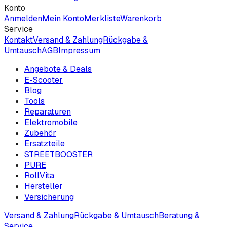
Konto
Anmelden
Mein Konto
Merkliste
Warenkorb
Service
Kontakt
Versand & Zahlung
Rückgabe &
Umtausch
AGB
Impressum
Angebote & Deals
E-Scooter
Blog
Tools
Reparaturen
Elektromobile
Zubehör
Ersatzteile
STREETBOOSTER
PURE
RollVita
Hersteller
Versicherung
Versand & Zahlung
Rückgabe & Umtausch
Beratung &
Service