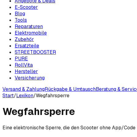
Angebote & Deals
E-Scooter
Blog
Tools
Reparaturen
Elektromobile
Zubehör
Ersatzteile
STREETBOOSTER
PURE
RollVita
Hersteller
Versicherung
Versand & Zahlung
Rückgabe & Umtausch
Beratung & Servic
Start
/
Lexikon
/
Wegfahrsperre
Wegfahrsperre
Eine elektronische Sperre, die den Scooter ohne App/Code 