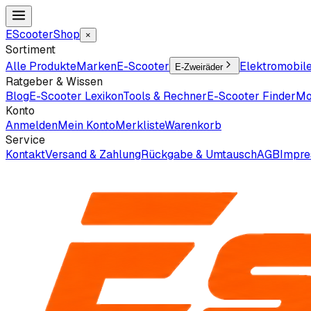
EScooter
Shop
×
Sortiment
Alle Produkte
Marken
E-Scooter
Elektromobil
E-Zweiräder
Ratgeber & Wissen
Blog
E-Scooter Lexikon
Tools & Rechner
E-Scooter Finder
Mo
Konto
Anmelden
Mein Konto
Merkliste
Warenkorb
Service
Kontakt
Versand & Zahlung
Rückgabe & Umtausch
AGB
Impr