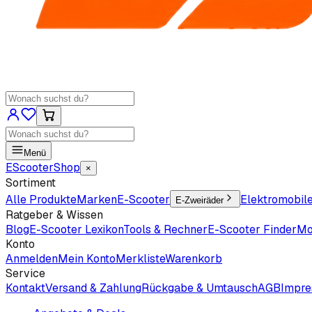
Menü
EScooter
Shop
×
Sortiment
Alle Produkte
Marken
E-Scooter
Elektromobil
E-Zweiräder
Ratgeber & Wissen
Blog
E-Scooter Lexikon
Tools & Rechner
E-Scooter Finder
Mo
Konto
Anmelden
Mein Konto
Merkliste
Warenkorb
Service
Kontakt
Versand & Zahlung
Rückgabe & Umtausch
AGB
Impr