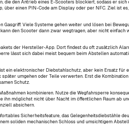
n, die den Antrieb eines E-Scooters blockiert, sodass er sic
pp, über einen PIN-Code am Display oder per NFC. Ziel ist e
n Gasgriff. Viele Systeme gehen weiter und lösen bei Bewegu
b kann den Scooter dann zwar wegtragen, aber nicht einfach 
akets der Hersteller-App. Dort findest du oft zusätzlich Alar
erre lässt sich dabei meist bequem beim Abstellen automatis
 ist ein elektronischer Diebstahlschutz, aber kein Ersatz fü
 später umgehen oder Teile verwerten. Erst die Kombination 
ksamen Schutz.
e Maßnahmen kombinieren. Nutze die Wegfahrsperre konseque
elle ihn möglichst nicht über Nacht im öffentlichen Raum a
nziell absichern.
ortables Sicherheitsfeature, das Gelegenheitsdiebstähle deut
inem soliden mechanischen Schloss und umsichtigem Abstellen