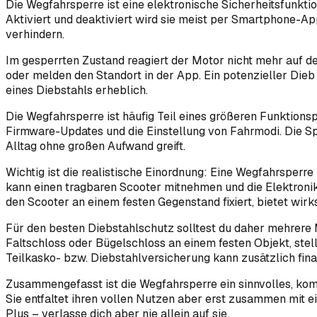
Die Wegfahrsperre ist eine elektronische Sicherheitsfunktio
Aktiviert und deaktiviert wird sie meist per Smartphone-A
verhindern.
Im gesperrten Zustand reagiert der Motor nicht mehr auf de
oder melden den Standort in der App. Ein potenzieller Die
eines Diebstahls erheblich.
Die Wegfahrsperre ist häufig Teil eines größeren Funktionsp
Firmware-Updates und die Einstellung von Fahrmodi. Die Sp
Alltag ohne großen Aufwand greift.
Wichtig ist die realistische Einordnung: Eine Wegfahrsperre
kann einen tragbaren Scooter mitnehmen und die Elektronik
den Scooter an einem festen Gegenstand fixiert, bietet wir
Für den besten Diebstahlschutz solltest du daher mehrer
Faltschloss oder Bügelschloss an einem festen Objekt, st
Teilkasko- bzw. Diebstahlversicherung kann zusätzlich fina
Zusammengefasst ist die Wegfahrsperre ein sinnvolles, komf
Sie entfaltet ihren vollen Nutzen aber erst zusammen mit e
Plus – verlasse dich aber nie allein auf sie.