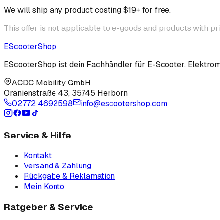
We will ship any product costing $19+ for free.
This offer is not applicable to e-goods and products with pr
EScooter
Shop
EScooterShop ist dein Fachhändler für E-Scooter, Elektromo
ACDC Mobility GmbH
Oranienstraße 43
,
35745 Herborn
02772 4692598
info@escootershop.com
Service & Hilfe
Kontakt
Versand & Zahlung
Rückgabe & Reklamation
Mein Konto
Ratgeber & Service