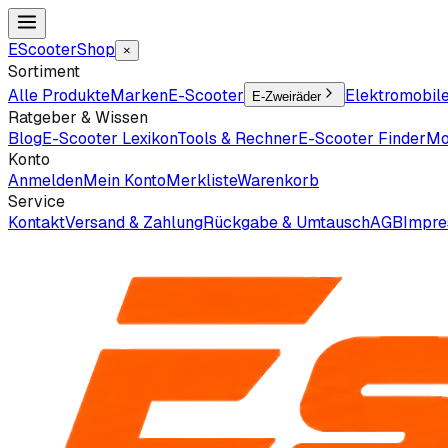
EScooter
Shop
×
Sortiment
Alle Produkte
Marken
E-Scooter
Elektromobil
E-Zweiräder
Ratgeber & Wissen
Blog
E-Scooter Lexikon
Tools & Rechner
E-Scooter Finder
Mo
Konto
Anmelden
Mein Konto
Merkliste
Warenkorb
Service
Kontakt
Versand & Zahlung
Rückgabe & Umtausch
AGB
Impr