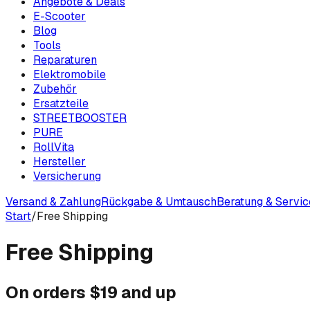
Angebote & Deals
E-Scooter
Blog
Tools
Reparaturen
Elektromobile
Zubehör
Ersatzteile
STREETBOOSTER
PURE
RollVita
Hersteller
Versicherung
Versand & Zahlung
Rückgabe & Umtausch
Beratung & Servic
Start
/
Free Shipping
Free Shipping
On orders $19 and up