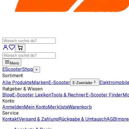
Menü
EScooter
Shop
×
Sortiment
Alle Produkte
Marken
E-Scooter
Elektromobil
E-Zweiräder
Ratgeber & Wissen
Blog
E-Scooter Lexikon
Tools & Rechner
E-Scooter Finder
Mo
Konto
Anmelden
Mein Konto
Merkliste
Warenkorb
Service
Kontakt
Versand & Zahlung
Rückgabe & Umtausch
AGB
Impr