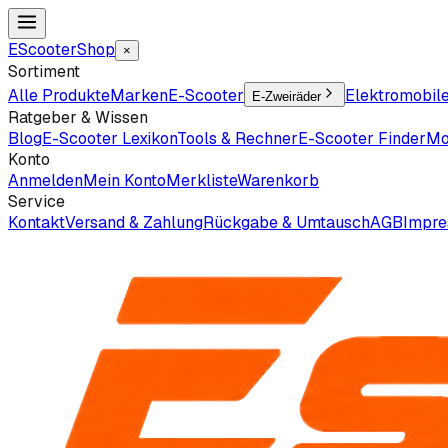
EScooter
Shop
×
Sortiment
Alle Produkte
Marken
E-Scooter
Elektromobil
E-Zweiräder
Ratgeber & Wissen
Blog
E-Scooter Lexikon
Tools & Rechner
E-Scooter Finder
Mo
Konto
Anmelden
Mein Konto
Merkliste
Warenkorb
Service
Kontakt
Versand & Zahlung
Rückgabe & Umtausch
AGB
Impr