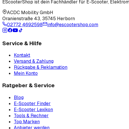
EScooterShop ist dein Fachhändler für E-Scooter, Elektromo
ACDC Mobility GmbH
Oranienstraße 43
,
35745 Herborn
02772 4692598
info@escootershop.com
Service & Hilfe
Kontakt
Versand & Zahlung
Rückgabe & Reklamation
Mein Konto
Ratgeber & Service
Blog
E-Scooter Finder
E-Scooter Lexikon
Tools & Rechner
Top Marken
Anbieter werden