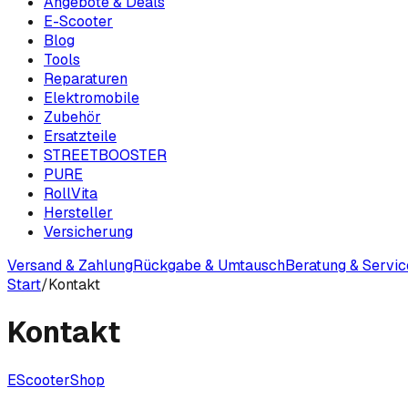
Angebote & Deals
E-Scooter
Blog
Tools
Reparaturen
Elektromobile
Zubehör
Ersatzteile
STREETBOOSTER
PURE
RollVita
Hersteller
Versicherung
Versand & Zahlung
Rückgabe & Umtausch
Beratung & Servic
Start
/
Kontakt
Kontakt
EScooter
Shop