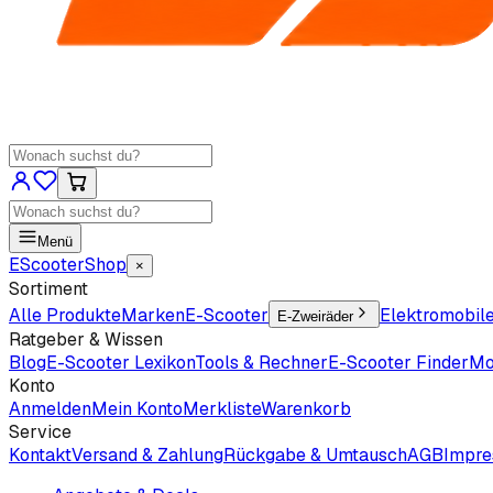
Menü
EScooter
Shop
×
Sortiment
Alle Produkte
Marken
E-Scooter
Elektromobil
E-Zweiräder
Ratgeber & Wissen
Blog
E-Scooter Lexikon
Tools & Rechner
E-Scooter Finder
Mo
Konto
Anmelden
Mein Konto
Merkliste
Warenkorb
Service
Kontakt
Versand & Zahlung
Rückgabe & Umtausch
AGB
Impr