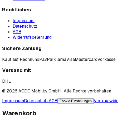
Rechtliches
Impressum
Datenschutz
AGB
Widerrufsbelehrung
Sichere Zahlung
Kauf auf Rechnung
PayPal
Klarna
Visa
Mastercard
Vorkasse
Versand mit
DHL
©
2026
ACDC Mobility GmbH
· Alle Rechte vorbehalten
Impressum
Datenschutz
AGB
Vertrag wid
Cookie-Einstellungen
Warenkorb